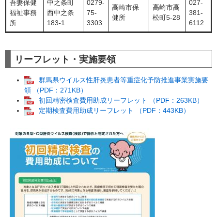
吾妻保健
中之条町
0279-
027-
高崎市保
高崎市高
福祉事務
西中之条
75-
381-
健所
松町5-28
所
183-1
3303
6112
リーフレット・実施要領
群馬県ウイルス性肝炎患者等重症化予防推進事業実施要
領 （PDF：271KB）
初回精密検査費用助成リーフレット （PDF：263KB）
定期検査費用助成リーフレット （PDF：443KB）