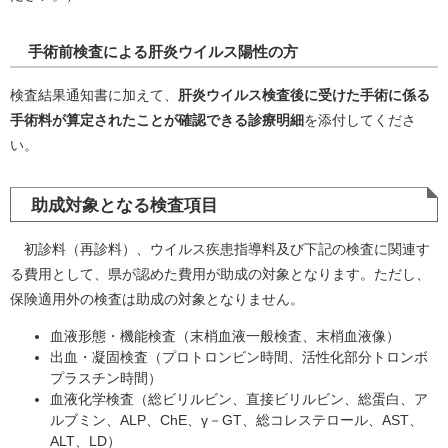
手術前検査による肝炎ウイルス陽性の方
検査結果通知書に加えて、
肝炎ウイルス検査後に受けた手術に係る
手術料が算定されたことが確認できる診療明細
を添付してくださ
い。
助成対象となる検査項目
初診料（再診料）、ウイルス疾患指導料及び下記の検査に関連す
る費用として、県が認めた費用が助成の対象となります。ただし、
保険適用外の検査は助成の対象となりません。
血液形態・機能検査（末梢血液一般検査、末梢血液像）
出血・凝固検査（プロトロンビン時間、活性化部分トロンボ
プラスチン時間）
血液化学検査（総ビリルビン、直接ビリルビン、総蛋白、ア
ルブミン、ALP、ChE、γ－GT、総コレステロール、AST、
ALT、LD）