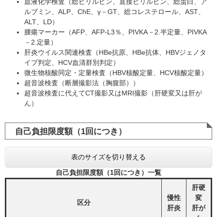
血液化学検査（総ビリルビン、直接ビリルビン、総蛋白、ア
ルブミン、ALP、ChE、γ－GT、総コレステロール、AST、
ALT、LD）
腫瘍マーカー（AFP、AFP-L3％、PIVKA－2.半定量、PIVKA
－2.定量）
肝炎ウイルス関連検査（HBe抗原、HBe抗体、HBVジェノタ
イプ判定、HCV血清群別判定）
微生物核酸同定・定量検査（HBV核酸定量、HCV核酸定量）
超音波検査（断層撮影法（胸腹部））
超音波検査に代えてCT撮影又はMRI撮影（肝硬変又は肝が
ん）
自己負担限度額（1回につき）
表のサイズを切り替える
自己負担限度額（1回につき）一覧
肝硬
慢性
変
区分
肝炎
肝が