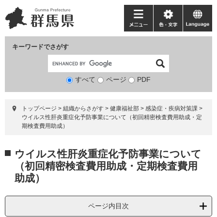
ペ
メ
ー
ニ
メ
色・
language
ジ
ュ
ニ
文
の
ー
ュ
字
キーワードでさがす
先
を
ー
頭
飛
で
ば
すべて
ページ
検
PDF
す。
し
索
て
対
本
トップページ
>
組織からさがす
>
健康福祉部
>
感染症・疾病対策課
>
象
文
ウイルス性肝炎重症化予防事業について（初回精密検査費用助成・定
へ
期検査費用助成）
本
ウイルス性肝炎重症化予防事業について
文
（初回精密検査費用助成・定期検査費用
助成）
ページ内目次