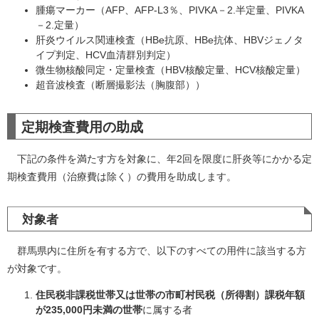
腫瘍マーカー（AFP、AFP-L3％、PIVKA－2.半定量、PIVKA
－2.定量）
肝炎ウイルス関連検査（HBe抗原、HBe抗体、HBVジェノタ
イプ判定、HCV血清群別判定）
微生物核酸同定・定量検査（HBV核酸定量、HCV核酸定量）
超音波検査（断層撮影法（胸腹部））
定期検査費用の助成
下記の条件を満たす方を対象に、年2回を限度に肝炎等にかかる定
期検査費用（治療費は除く）の費用を助成します。
対象者
群馬県内に住所を有する方で、以下のすべての用件に該当する方
が対象です。
住民税非課税世帯又は世帯の市町村民税（所得割）課税年額
が235,000円未満の世帯
に属する者