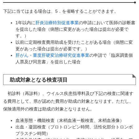
下記に当てはまる場合は、5．を省略することができます。
1年以内に
肝炎治療特別促進事業
の申請において医師の診断書
を提出した場合（病態に変更があった場合は提出が必要で
す。）
以前に定期検査費用助成を受けたことがある場合（病態に変
更があった場合は提出が必要です。）
肝がん・重度肝硬変治療研究促進事業
の申請で「臨床調査個
人票及び同意書」を提出した場合
助成対象となる検査項目
初診料（再診料）、ウイルス疾患指導料及び下記の検査に関連す
る費用として、県が認めた費用が助成の対象となります。ただし、
保険適用外の検査は助成の対象となりません。
血液形態・機能検査（末梢血液一般検査、末梢血液像）
出血・凝固検査（プロトロンビン時間、活性化部分トロンボ
プラスチン時間）