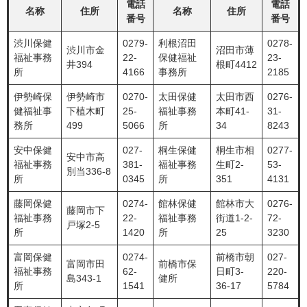
電話
電話
名称
住所
名称
住所
番号
番号
渋川保健
0279-
利根沼田
0278-
渋川市金
沼田市薄
福祉事務
22-
保健福祉
23-
井394
根町4412
所
4166
事務所
2185
伊勢崎保
伊勢崎市
0270-
太田保健
太田市西
0276-
健福祉事
下植木町
25-
福祉事務
本町41-
31-
務所
499
5066
所
34
8243
安中保健
027-
桐生保健
桐生市相
0277-
安中市高
福祉事務
381-
福祉事務
生町2-
53-
別当336-8
所
0345
所
351
4131
藤岡保健
0274-
館林保健
館林市大
0276-
藤岡市下
福祉事務
22-
福祉事務
街道1-2-
72-
戸塚2-5
所
1420
所
25
3230
富岡保健
0274-
前橋市朝
027-
富岡市田
前橋市保
福祉事務
62-
日町3-
220-
島343-1
健所
所
1541
36-17
5784