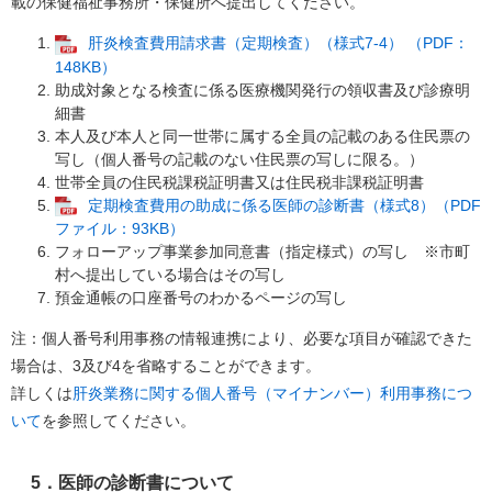
載の保健福祉事務所・保健所へ提出してください。
肝炎検査費用請求書（定期検査）（様式7‐4） （PDF：
148KB）
助成対象となる検査に係る医療機関発行の領収書及び診療明
細書
本人及び本人と同一世帯に属する全員の記載のある住民票の
写し（個人番号の記載のない住民票の写しに限る。）
世帯全員の住民税課税証明書又は住民税非課税証明書
定期検査費用の助成に係る医師の診断書（様式8）（PDF
ファイル：93KB）
フォローアップ事業参加同意書（指定様式）の写し ※市町
村へ提出している場合はその写し
預金通帳の口座番号のわかるページの写し
注：個人番号利用事務の情報連携により、必要な項目が確認できた
場合は、3及び4を省略することができます。
詳しくは
肝炎業務に関する個人番号（マイナンバー）利用事務につ
いて
を参照してください。
5．医師の診断書について