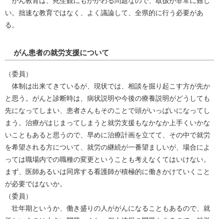
がん教育は、死生観にもかかわる問題なので、取扱が非常に難し
い。拙速な教育ではなく、よく議論して、全県的に行う必要があ
る。
がん患者の就労支援について
（委員）
体制は出来てきているが、現状では、相談を掘り起こす方が先か
と思う。がんと診断時は、病状説明や今後の療養説明がどうしても
先になってしまい、患者さんもそのことで頭がいっぱいになってし
まう。治療がはじまってしまうと就労支援もなかなか上手くいかな
いこともあると思うので、早めに治療計画を立てて、その中で就労
を希望される方について、就労の継続が一番望ましいが、場合によ
っては職場内での職種の変更ということも考えなくてはいけない。
まず、医師あるいは同席する看護師が積極的に働きかけていくこと
が必要ではないか。
（委員）
壮年期というか、働き盛りの人ががんになることもあるので、就