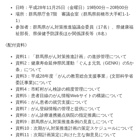
日時：平成28年11月25日（金曜日）19時00分～20時00分
場所：群馬県庁舎7階 審議会室（群馬県前橋市大手町1-1-
1）
参加者：群馬県がん対策推進協議会委員（17名）、県健康福
祉部長、県保健予防課長ほか関係課長等（8名）
《配付資料》
資料1：「群馬県がん対策推進計画」の進捗管理について
資料2：健康寿命延伸県民運動「ぐんま元気（GENKI）の5か
条」について
資料3：平成28年度「がんの教育総合支援事業」(文部科学省
委託事業)について
資料4：市町村がん検診の精度管理について
資料5：患者目線のがん情報Webサイトの構築について
資料6：がん患者の就労支援について
資料7：がん登録情報の管理と提供について
資料8：がん診療連携拠点病院の指定推薦について
資料9：群馬県がん対策推進条例の見直しについて
資料10：次期がん対策推進計画の策定スケジュールについて
資料11：次期計画策定に向けた主な御意見について