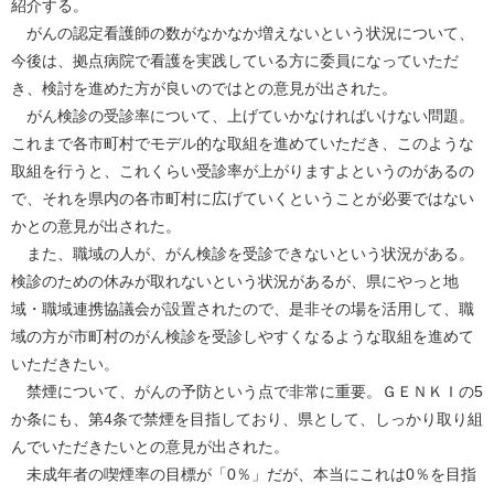
紹介する。
がんの認定看護師の数がなかなか増えないという状況について、
今後は、拠点病院で看護を実践している方に委員になっていただ
き、検討を進めた方が良いのではとの意見が出された。
がん検診の受診率について、上げていかなければいけない問題。
これまで各市町村でモデル的な取組を進めていただき、このような
取組を行うと、これくらい受診率が上がりますよというのがあるの
で、それを県内の各市町村に広げていくということが必要ではない
かとの意見が出された。
また、職域の人が、がん検診を受診できないという状況がある。
検診のための休みが取れないという状況があるが、県にやっと地
域・職域連携協議会が設置されたので、是非その場を活用して、職
域の方が市町村のがん検診を受診しやすくなるような取組を進めて
いただきたい。
禁煙について、がんの予防という点で非常に重要。ＧＥＮＫＩの5
か条にも、第4条で禁煙を目指しており、県として、しっかり取り組
んでいただきたいとの意見が出された。
未成年者の喫煙率の目標が「0％」だが、本当にこれは0％を目指