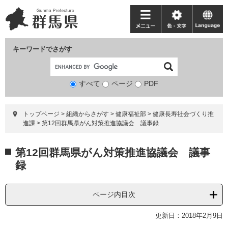
ペ
メ
ー
ニ
メ
色・
language
ジ
ュ
ニ
文
の
ー
ュ
字
キーワードでさがす
先
を
ー
頭
飛
で
ば
すべて
ページ
検
PDF
す。
し
索
て
対
本
トップページ
>
組織からさがす
>
健康福祉部
>
健康長寿社会づくり推
象
文
進課
>
第12回群馬県がん対策推進協議会 議事録
へ
本
第12回群馬県がん対策推進協議会 議事
文
録
ページ内目次
更新日：2018年2月9日