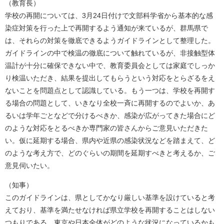
（教育長）
学校の再開については、3月24日付けで文部科学省から基本的な感
染症対策を行った上で再開するよう通知が来ているが、群馬県で
は、それらの対策を徹底できるようガイドラインとして整理した。
ガイドラインの中で検温の徹底について触れているが、非接触型体
温計が十分に確保できない中で、教育委員会としては家庭でしっか
り検温いただき、結果を提出してもらうという対応をとらざるをえ
ないことを問題点として認識している。もう一つは、学校を再開す
る場合の問題として、いきなり全校一斉に再開するのでよいか、あ
るいは学年ごとなどで分けるべきか、感染が広がってきた場合にど
のような対応をとるべきか専門家の皆さんからご意見いただきた
い。仮に延期する場合、県内や近県の感染状況などを踏まえて、ど
のような考え方で、どのぐらいの期間を延期すべきと考えるか、ご
意見伺いたい。
（知事）
このガイドラインは、県としてかなり厳しい基準を設けていると考
えており、基準を満たせなければ県立学校を再開することはしない
つもりである。東京や日本全体がどのような状況になっているかも