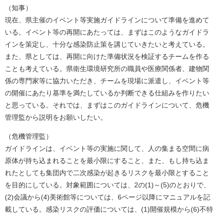
（知事）
現在、県主催のイベント等実施ガイドラインについて準備を進めて
いる。イベント等の再開にあたっては、まずはこのようなガイドラ
インを策定し、十分な感染防止策を講じていきたいと考えている。
また、県としては、再開に向けた準備状況を検証するチームを作る
ことも考えている。県衛生環境研究所の職員や医療関係者、建物関
係の専門家等に協力いただき、チームを現場に派遣し、イベント等
の開催にあたり基準を満たしているか判断できる仕組みを作りたい
と思っている。それでは、まずはこのガイドラインについて、危機
管理監から説明をお願いしたい。
（危機管理監）
ガイドラインは、イベント等の実施に関して、人の集まる空間に病
原体が持ち込まれることを最小限にすること、また、もし持ち込ま
れたとしても集団内で二次感染が起きるリスクを最小限とすること
を目的にしている。対象範囲については、2の(1)～(5)のとおりで、
(2)会議から(4)美術館等については、6ページ以降にマニュアルを記
載している。感染リスクの評価については、(1)開催規模から(6)不特