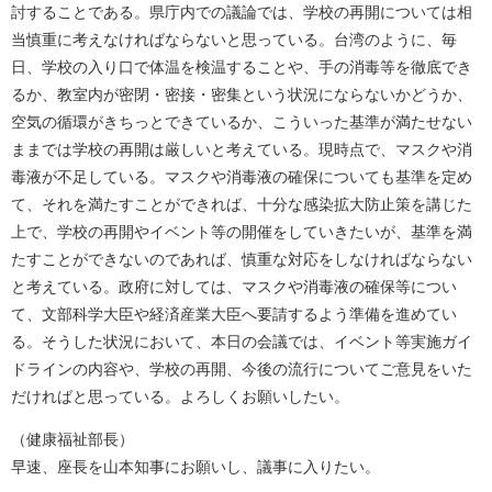
討することである。県庁内での議論では、学校の再開については相
当慎重に考えなければならないと思っている。台湾のように、毎
日、学校の入り口で体温を検温することや、手の消毒等を徹底でき
るか、教室内が密閉・密接・密集という状況にならないかどうか、
空気の循環がきちっとできているか、こういった基準が満たせない
ままでは学校の再開は厳しいと考えている。現時点で、マスクや消
毒液が不足している。マスクや消毒液の確保についても基準を定め
て、それを満たすことができれば、十分な感染拡大防止策を講じた
上で、学校の再開やイベント等の開催をしていきたいが、基準を満
たすことができないのであれば、慎重な対応をしなければならない
と考えている。政府に対しては、マスクや消毒液の確保等につい
て、文部科学大臣や経済産業大臣へ要請するよう準備を進めてい
る。そうした状況において、本日の会議では、イベント等実施ガイ
ドラインの内容や、学校の再開、今後の流行についてご意見をいた
だければと思っている。よろしくお願いしたい。
（健康福祉部長）
早速、座長を山本知事にお願いし、議事に入りたい。