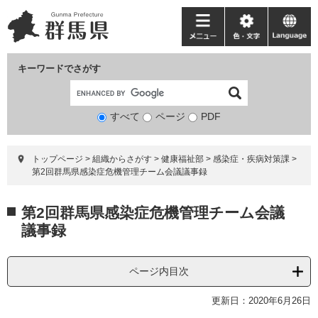
ペ
メ
ー
ニ
メ
色・
language
ジ
ュ
ニ
文
の
ー
ュ
字
キーワードでさがす
先
を
ー
頭
飛
で
ば
すべて
ページ
検
PDF
す。
し
索
て
対
本
トップページ
>
組織からさがす
>
健康福祉部
>
感染症・疾病対策課
>
象
文
第2回群馬県感染症危機管理チーム会議議事録
へ
本
第2回群馬県感染症危機管理チーム会議
文
議事録
ページ内目次
更新日：2020年6月26日