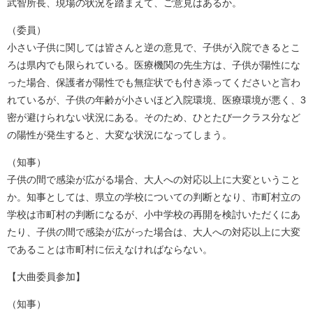
武智所長、現場の状況を踏まえて、ご意見はあるか。
（委員）
小さい子供に関しては皆さんと逆の意見で、子供が入院できるとこ
ろは県内でも限られている。医療機関の先生方は、子供が陽性にな
った場合、保護者が陽性でも無症状でも付き添ってくださいと言わ
れているが、子供の年齢が小さいほど入院環境、医療環境が悪く、3
密が避けられない状況にある。そのため、ひとたび一クラス分など
の陽性が発生すると、大変な状況になってしまう。
（知事）
子供の間で感染が広がる場合、大人への対応以上に大変ということ
か。知事としては、県立の学校についての判断となり、市町村立の
学校は市町村の判断になるが、小中学校の再開を検討いただくにあ
たり、子供の間で感染が広がった場合は、大人への対応以上に大変
であることは市町村に伝えなければならない。
【大曲委員参加】
（知事）