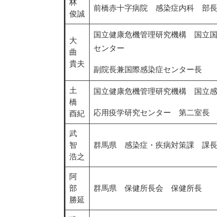
林
前橋赤十字病院 感染症内科 部
俊誠
国立健康危機管理研究機構 国立
大
センター
曲
貴夫
副院長兼国際感染症センター長
土
国立健康危機管理研究機構 国立
橋
応用疫学研究センター 第二室長
酉紀
武
智
群馬県 感染症・疾病対策課 課
浩之
阿
部
群馬県 保健所長会 保健所長
勝延