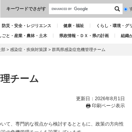
本文へ
キーワードでさがす
検
索
対
防災・安全・レジリエンス
健康・福祉
くらし・環境・グ
象
しごと・産業・農林・土木
県政情報・ＤＸ・県の計画
組織
祉部
>
感染症・疾病対策課
>
群馬県感染症危機管理チーム
管理チーム
更新日：2026年8月1日
印刷ページ表示
いて、専門的な視点から検討するとともに、政策の方向性