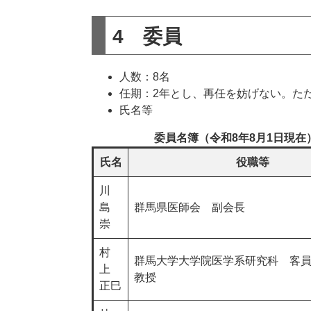
4 委員
人数：8名
任期：2年とし、再任を妨げない。た
氏名等
委員名簿（令和8年8月1日現在
氏名
役職等
川
島
群馬県医師会 副会長
崇
村
群馬大学大学院医学系研究科 客
上
教授
正巳