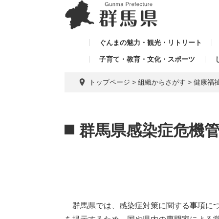
ペ
メ
メ
ー
ニ
ニ
ジ
ュ
ュ
の
ー
ぐんまの魅力・観光・リトリート
ー
先
を
子育て・教育・文化・スポーツ
を
頭
飛
飛
で
ば
トップページ
>
組織からさがす
>
健康福
す。
し
ば
て
し
本
本
て
文
文
群馬県感染症危機
へ
群馬県では、感染症対策に関する事項につ