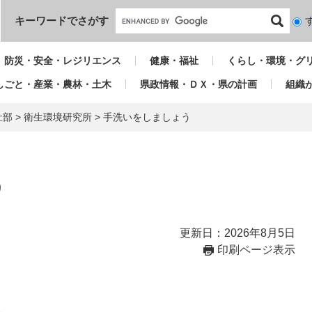
本文へ
キーワードでさがす
検
索
対
防災・安全・レジリエンス
健康・福祉
くらし・環境・グ
象
しごと・産業・農林・土木
県政情報・ＤＸ・県の計画
組織
祉部
>
衛生環境研究所
>
手洗いをしましょう
う
更新日：2026年8月5日
印刷ページ表示