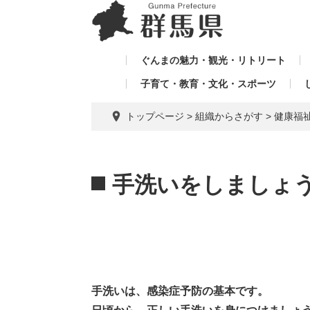
ペ
メ
メ
ー
ニ
ニ
ジ
ュ
ュ
の
ー
ぐんまの魅力・観光・リトリート
ー
先
を
子育て・教育・文化・スポーツ
を
頭
飛
飛
で
ば
トップページ
>
組織からさがす
>
健康福
す。
し
ば
て
し
本
本
て
文
文
手洗いをしましょ
へ
手洗いは、感染症予防の基本です。