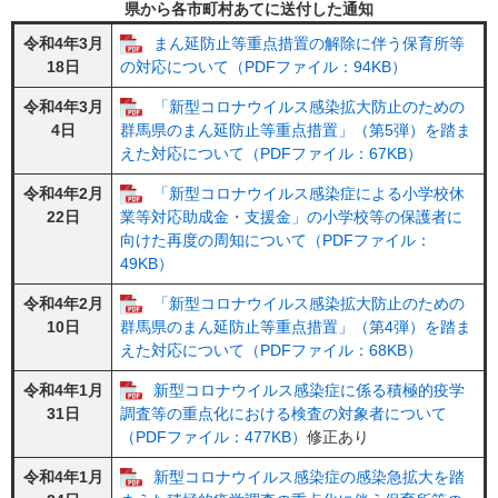
県から各市町村あてに送付した通知
令和4年3月
まん延防止等重点措置の解除に伴う保育所等
18日
の対応について（PDFファイル：94KB）
令和4年3月
「新型コロナウイルス感染拡大防止のための
4日
群馬県のまん延防止等重点措置」（第5弾）を踏ま
えた対応について（PDFファイル：67KB）
令和4年2月
「新型コロナウイルス感染症による小学校休
22日
業等対応助成金・支援金」の小学校等の保護者に
向けた再度の周知について（PDFファイル：
49KB）
令和4年2月
「新型コロナウイルス感染拡大防止のための
10日
群馬県のまん延防止等重点措置」（第4弾）を踏ま
えた対応について（PDFファイル：68KB）
令和4年1月
新型コロナウイルス感染症に係る積極的疫学
31日
調査等の重点化における検査の対象者について
（PDFファイル：477KB）
修正あり
令和4年1月
新型コロナウイルス感染症の感染急拡大を踏