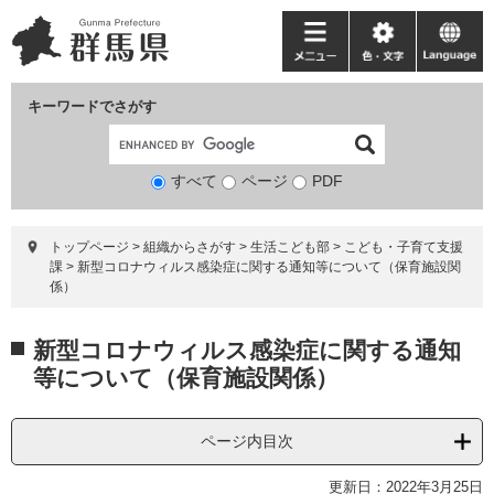
ペ
メ
ー
ニ
メ
色・
language
ジ
ュ
ニ
文
の
ー
ュ
字
キーワードでさがす
先
を
ー
頭
飛
で
ば
すべて
ページ
検
PDF
す。
し
索
て
対
本
トップページ
>
組織からさがす
>
生活こども部
>
こども・子育て支援
象
文
課
>
新型コロナウィルス感染症に関する通知等について（保育施設関
へ
係）
本
新型コロナウィルス感染症に関する通知
文
等について（保育施設関係）
ページ内目次
更新日：2022年3月25日