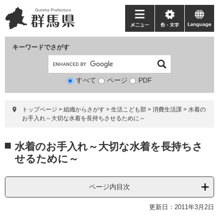
ペ
メ
ー
ニ
メ
色・
language
ジ
ュ
ニ
文
の
ー
ュ
字
キーワードでさがす
先
を
ー
頭
飛
で
ば
すべて
ページ
検
PDF
す。
し
索
て
対
本
トップページ
>
組織からさがす
>
生活こども部
>
消費生活課
>
水着の
象
文
お手入れ～大切な水着を長持ちさせるために～
へ
本
水着のお手入れ～大切な水着を長持ちさ
文
せるために～
ページ内目次
更新日：2011年3月2日