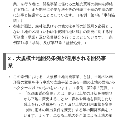
業）を行う者は、開発事業に係わる土地売買等の契約を締結
する前に、また開発に必要な法令等の許認可手続の申請の前
に知事と協議することとしています。（条例 第7条「事前協
議」）
都市計画法、森林法及びその他の法令等の許認可を必要とし
ない土地の区域（いわゆる規制白地区域）の開発に対する許
可制度（承認）及び監督処分を行うこととしています。（条
例第14条「承認」及び第27条「監督処分」）
2．大規模土地開発条例が適用される開発事
業
この条例における「大規模土地開発事業」とは、土地の区画
形質の変更を伴う事業で当該事業に係る一団の土地の面積が5
ヘクタール以上のものをいいます。（条例 第2条「定義」）
「区画形質の変更」とは、例えば土地の形状を傾斜地
から平地に変更することや、森林や農地を掘削したり
盛土を行い造成を行うこと及び土地の利用形態を変更
（特に雨水の流出条件を変更）する等の開発事業をい
います。よって、単なる土地の分合筆による土地の権