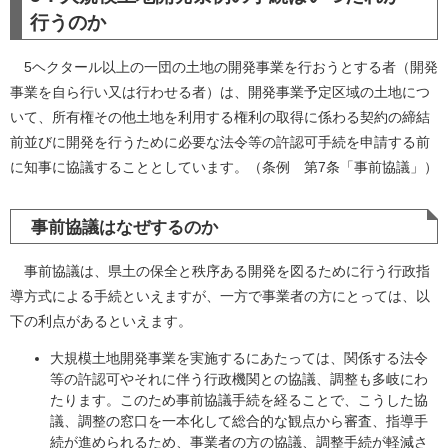
行うのか
5ヘクタール以上の一団の土地の開発事業を行おうとする者（開発
事業を自ら行い又は行わせる者）は、開発事業予定区域の土地につ
いて、所有権その他土地を利用する権利の取得に係わる契約の締結
前並びに開発を行うために必要な法令等の許認可手続を申請する前
に知事に協議することとしています。（条例 第7条「事前協議」）
事前協議はなぜするのか
事前協議は、県土の保全と秩序ある開発を図るために行う行政指
導方式による手続といえますが、一方で事業者の方にとっては、以
下の利点があるといえます。
大規模土地開発事業を実施するにあたっては、関係する法令
等の許認可やそれに伴う行政機関との協議、調整も多岐にわ
たります。このため事前協議手続を経ることで、こうした協
議、調整の窓口を一本化して総合的な観点から審査、指導手
続が進められるため、事業者の方の協議、調整手続が軽減さ