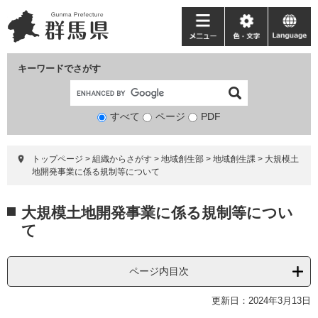
ペ
メ
ー
ニ
メ
色・
language
ジ
ュ
ニ
文
の
ー
ュ
字
キーワードでさがす
先
を
ー
頭
飛
で
ば
すべて
ページ
検
PDF
す。
し
索
て
対
本
トップページ
>
組織からさがす
>
地域創生部
>
地域創生課
>
大規模土
象
文
地開発事業に係る規制等について
へ
本
大規模土地開発事業に係る規制等につい
文
て
ページ内目次
更新日：2024年3月13日