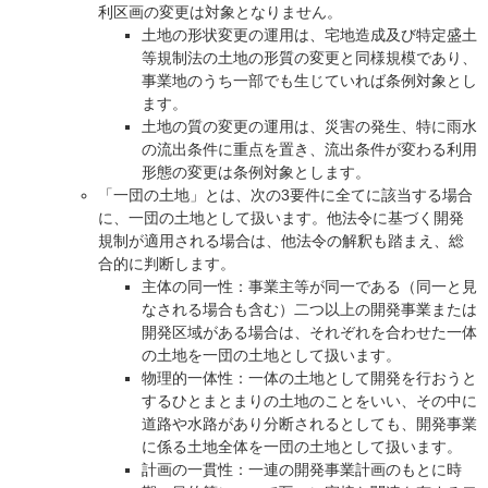
利区画の変更は対象となりません。
土地の形状変更の運用は、宅地造成及び特定盛土
等規制法の土地の形質の変更と同様規模であり、
事業地のうち一部でも生じていれば条例対象とし
ます。
土地の質の変更の運用は、災害の発生、特に雨水
の流出条件に重点を置き、流出条件が変わる利用
形態の変更は条例対象とします。
「一団の土地」とは、次の3要件に全てに該当する場合
に、一団の土地として扱います。他法令に基づく開発
規制が適用される場合は、他法令の解釈も踏まえ、総
合的に判断します。
主体の同一性：事業主等が同一である（同一と見
なされる場合も含む）二つ以上の開発事業または
開発区域がある場合は、それぞれを合わせた一体
の土地を一団の土地として扱います。
物理的一体性：一体の土地として開発を行おうと
するひとまとまりの土地のことをいい、その中に
道路や水路があり分断されるとしても、開発事業
に係る土地全体を一団の土地として扱います。
計画の一貫性：一連の開発事業計画のもとに時