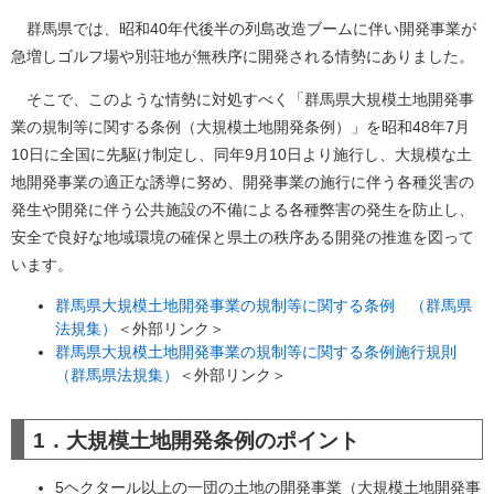
群馬県では、昭和40年代後半の列島改造ブームに伴い開発事業が
急増しゴルフ場や別荘地が無秩序に開発される情勢にありました。
そこで、このような情勢に対処すべく「群馬県大規模土地開発事
業の規制等に関する条例（大規模土地開発条例）」を昭和48年7月
10日に全国に先駆け制定し、同年9月10日より施行し、大規模な土
地開発事業の適正な誘導に努め、開発事業の施行に伴う各種災害の
発生や開発に伴う公共施設の不備による各種弊害の発生を防止し、
安全で良好な地域環境の確保と県土の秩序ある開発の推進を図って
います。
群馬県大規模土地開発事業の規制等に関する条例 （群馬県
法規集）
＜外部リンク＞
群馬県大規模土地開発事業の規制等に関する条例施行規則
（群馬県法規集）
＜外部リンク＞
1．大規模土地開発条例のポイント
5ヘクタール以上の一団の土地の開発事業（大規模土地開発事