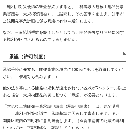
土地利用対策会議の審査が終了すると、「群馬県大規模土地開発事
業審議会（大規模審議会）」に諮問し、その答申を踏まえ、知事が
当該開発事業計画に係る異議の有無を通知します。
なお、事前協議手続を終了したとしても、開発許可なり開発に関す
る権利が附与されるものではありません。
承認（許可制度）
承認手続に先立ち、開発事業区域内の100％の用地を取得してくだ
さい。（借地等も含みます。）
他の法令等による開発の規制が適用されない区域が5ヘクタール以上
ある場合、大規模開発条例に基づく「承認」が必要となります。
「大規模土地開発事業承認申請書（承認申請書）」は、県で受理
し、土地利用対策会議で、承認基準に照らして審査します。また、
開発区域内の市町村に意見照会します。（承認申請書の記載の詳細
については、下記連絡先に確認してください。）