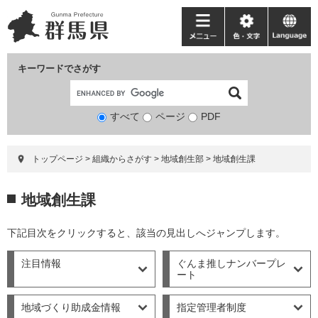
ペ
メ
ー
ニ
メ
色・
language
ジ
ュ
ニ
文
の
ー
ュ
字
キーワードでさがす
先
を
ー
頭
飛
で
ば
すべて
ページ
検
PDF
す。
し
索
て
対
本
トップページ
>
組織からさがす
>
地域創生部
>
地域創生課
象
文
へ
本
地域創生課
文
下記目次をクリックすると、該当の見出しへジャンプします。
注目情報
ぐんま推しナンバープレ
ート
地域づくり助成金情報
指定管理者制度