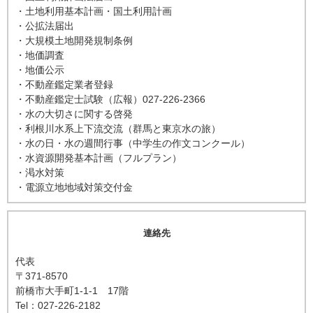
・土地利用基本計画・国土利用計画
・公拡法届出
・大規模土地開発規制条例
・地価調査
・地価公示
・不動産鑑定業者登録
・不動産鑑定士試験（広報）027-226-2366
・水の大切さに関する啓発
・利根川水系上下流交流（群馬と東京水の旅）
・水の日・水の週間行事（中学生の作文コンクール）
・水資源開発基本計画（フルプラン）
・渇水対策
・電源立地地域対策交付金
連絡先
代表
〒371-8570
前橋市大手町1-1-1 17階
Tel：027-226-2182