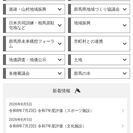
過疎・山村地域振興
群馬県地域づくり協議会
日米共同訓練・相馬原駐
地域振興
屯地など
群馬県未来構想フォーラ
市町村との連携
ム
地価調査・地価公示
土地
各種審議会
群馬の水
新着情報
2026年8月5日
令和8年7月23日 令和7年度評価（スポーツ施設）
2026年8月5日
令和8年7月23日 令和7年度評価（文化施設）