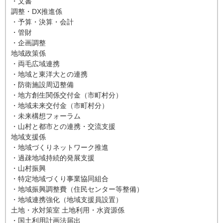
・文書
調整・DX推進係
・予算・決算・会計
・管財
・企画調整
地域政策係
・両毛広域連携
・地域と東洋大との連携
・防衛施設周辺整備
・地方創生関係交付金（市町村分）
・地域未来交付金（市町村分）
・未来構想フォーラム
・山村と都市との連携・交流支援
地域支援係
・地域づくりネットワーク推進
・過疎地域持続的発展支援
・山村振興
・特定地域づくり事業協同組合
・地域振興調整費（住民センター等整備）
・地域連携強化（地域支援員設置）
土地・水対策室 土地利用・水資源係
・国土利用計画法届出