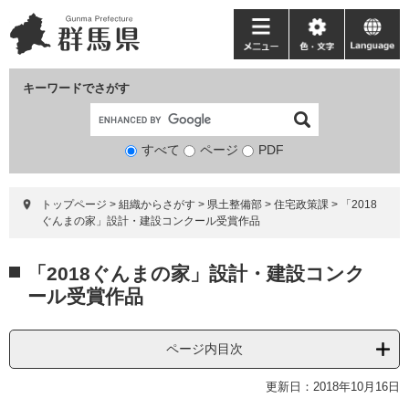
ペ
メ
ー
ニ
メ
色・
language
ジ
ュ
ニ
文
の
ー
ュ
字
キーワードでさがす
先
を
ー
頭
飛
で
ば
すべて
ページ
検
PDF
す。
し
索
て
対
本
トップページ
>
組織からさがす
>
県土整備部
>
住宅政策課
>
「2018
象
文
ぐんまの家」設計・建設コンクール受賞作品
へ
本
「2018ぐんまの家」設計・建設コンク
文
ール受賞作品
ページ内目次
更新日：2018年10月16日