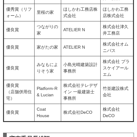
優秀賞（リフ
ほしかわ工務店株
ほしかわ工務
里桜の家
ォーム）
式会社
店株式会社
つながりの
株式会社津久
優良賞
ATELIER N
家
井工務店
株式会社オム
優良賞
家がたの家
ATELIER N
ニバス
株式会社 プラ
みなもによ
小島光晴建築設計
優良賞
スケイアール
りそう家
事務所
エム
優良賞
株式会社テレデザ
Platform-R
竹並建設株式
（店舗併用住
イン 一級建築士
& Lucian
会社
宅）
事務所
Coat
株式会社
優良賞
株式会社DeCO
House
DeCO