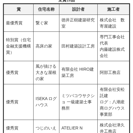
受賞​作品
賞
住宅名称
設計者
施工者
徳井正樹建築研究
株式会社 数
最優秀賞
繋ぐ家
室
寄屋建設
専門工事会社
特別賞（住宅
代表
金融支援機構
高床の家
田村建築設計工房
内藤建設株式
賞）
会社
風が抜ける
有限会社 HIRO建
優秀賞
大きな屋根
阿部工務店
築工房
の家
有限会社安松
ミツバコウサクシ
託建
ISEKA ログ
優秀賞
ョ 一級建築士事
ログ：八潮産
ハウス
務所
商ログハウス
事業部
株式会社津久
優秀賞
つじのいえ
ATELIER N
井工務店