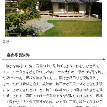
外観
審査委員講評
静かな農村の一角、石垣の上に見上げるように佇む、ひと目でデ
ィテールの良さを感じ取れる2階建ての木造住宅。県産の能瓦を施し
た深い軒のある屋根が特徴的である。聞けば秋田杉を現地選抜し、
そのこだわり素材を施主・設計者・施工者が三位一体ととなり実現
することができたとのこと。施主の笑顔からその喜びの大きさを強
く感じとれる。図面上では一見単純そうな間取りではあるが、現地
にて微妙な寸法・角度調整がされている実に丁寧な設計で住まい手