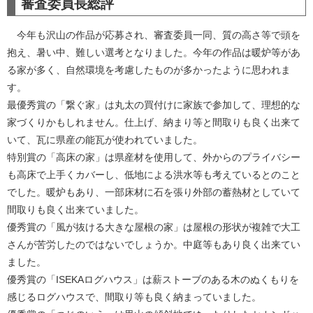
審査委員長総評
今年も沢山の作品が応募され、審査委員一同、質の高さ等で頭を
抱え、暑い中、難しい選考となりました。今年の作品は暖炉等があ
る家が多く、自然環境を考慮したものが多かったように思われま
す。
最優秀賞の「繋ぐ家」は丸太の買付けに家族で参加して、理想的な
家づくりかもしれません。仕上げ、納まり等と間取りも良く出来て
いて、瓦に県産の能瓦が使われていました。
特別賞の「高床の家」は県産材を使用して、外からのプライバシー
も高床で上手くカバーし、低地による洪水等も考えているとのこと
でした。暖炉もあり、一部床材に石を張り外部の蓄熱材としていて
間取りも良く出来ていました。
優秀賞の「風が抜ける大きな屋根の家」は屋根の形状が複雑で大工
さんが苦労したのではないでしょうか。中庭等もあり良く出来てい
ました。
優秀賞の「ISEKAログハウス」は薪ストーブのある木のぬくもりを
感じるログハウスで、間取り等も良く納まっていました。