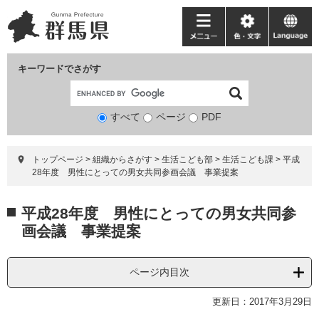
ペ
メ
ー
ニ
メ
色・
language
ジ
ュ
ニ
文
の
ー
ュ
字
キーワードでさがす
先
を
ー
頭
飛
で
ば
すべて
ページ
検
PDF
す。
し
索
て
対
本
トップページ
>
組織からさがす
>
生活こども部
>
生活こども課
>
平成
象
文
28年度 男性にとっての男女共同参画会議 事業提案
へ
本
平成28年度 男性にとっての男女共同参
文
画会議 事業提案
ページ内目次
更新日：2017年3月29日