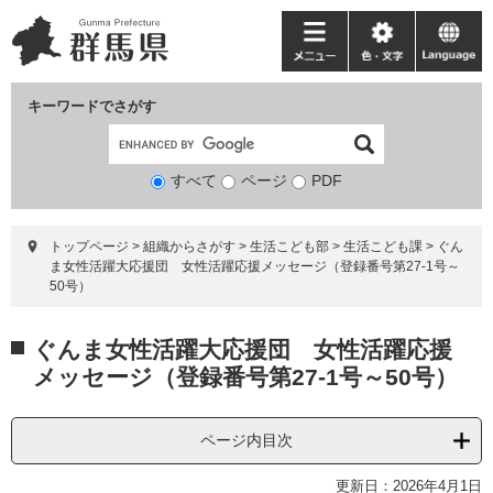
ペ
メ
ー
ニ
メ
色・
language
ジ
ュ
ニ
文
の
ー
ュ
字
キーワードでさがす
先
を
ー
頭
飛
で
ば
すべて
ページ
検
PDF
す。
し
索
て
対
本
トップページ
>
組織からさがす
>
生活こども部
>
生活こども課
>
ぐん
象
文
ま女性活躍大応援団 女性活躍応援メッセージ（登録番号第27-1号～
へ
50号）
本
ぐんま女性活躍大応援団 女性活躍応援
文
メッセージ（登録番号第27-1号～50号）
ページ内目次
更新日：2026年4月1日