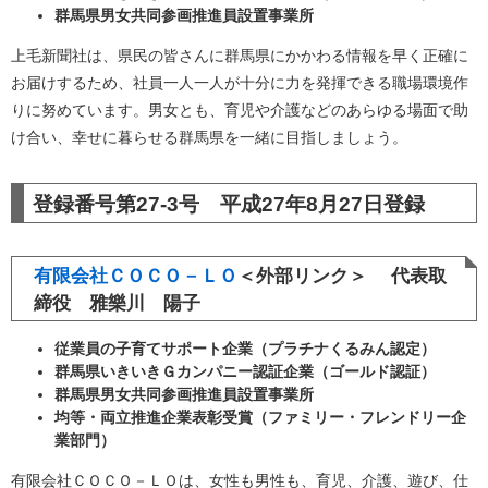
群馬県男女共同参画推進員設置事業所
上毛新聞社は、県民の皆さんに群馬県にかかわる情報を早く正確に
お届けするため、社員一人一人が十分に力を発揮できる職場環境作
りに努めています。男女とも、育児や介護などのあらゆる場面で助
け合い、幸せに暮らせる群馬県を一緒に目指しましょう。
登録番号第27-3号 平成27年8月27日登録
有限会社ＣＯＣＯ－ＬＯ
＜外部リンク＞
代表取
締役 雅樂川 陽子
従業員の子育てサポート企業（プラチナくるみん認定）
群馬県いきいきＧカンパニー認証企業（ゴールド認証）
群馬県男女共同参画推進員設置事業所
均等・両立推進企業表彰受賞（ファミリー・フレンドリー企
業部門）
有限会社ＣＯＣＯ－ＬＯは、女性も男性も、育児、介護、遊び、仕