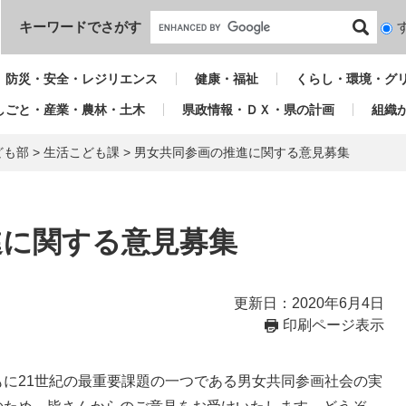
本文へ
キーワードでさがす
検
索
対
防災・安全・レジリエンス
健康・福祉
くらし・環境・グ
象
しごと・産業・農林・土木
県政情報・ＤＸ・県の計画
組織
ども部
>
生活こども課
>
男女共同参画の推進に関する意見募集
進に関する意見募集
更新日：2020年6月4日
印刷ページ表示
に21世紀の最重要課題の一つである男女共同参画社会の実