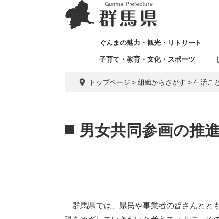
ペ
メ
メ
ー
ニ
ニ
ジ
ュ
ュ
の
ー
ぐんまの魅力・観光・リトリート
ー
先
を
子育て・教育・文化・スポーツ
を
頭
飛
飛
で
ば
トップページ
>
組織からさがす
>
生活こ
す。
し
ば
て
し
本
本
て
文
文
男女共同参画の推
へ
群馬県では、県民や事業者の皆さんととも