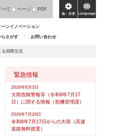
すべて
ページ
PDF
色・
language
文
リーンイノベーション
字
からさがす
お問い合わせ
による国際交流
緊急情報
2026年8月3日
大雨危険警報等（令和8年7月17
日）に関する情報（危機管理課）
2026年7月29日
令和8年7月17日からの大雨（高速
道路無料措置）