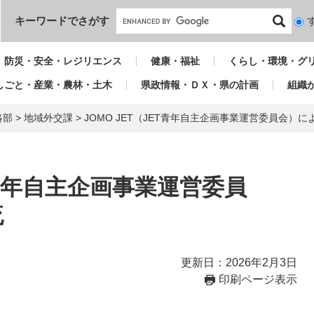
本文へ
キーワードでさがす
検
索
対
防災・安全・レジリエンス
健康・福祉
くらし・環境・グ
象
しごと・産業・農林・土木
県政情報・ＤＸ・県の計画
組織
略部
>
地域外交課
>
JOMO JET（JET青年自主企画事業運営委員会）
ET青年自主企画事業運営委員
流
更新日：2026年2月3日
印刷ページ表示