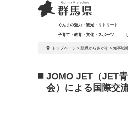
ペ
メ
メ
ー
ニ
ニ
ジ
ュ
ュ
の
ー
ぐんまの魅力・観光・リトリート
ー
先
を
子育て・教育・文化・スポーツ
を
頭
飛
飛
で
ば
トップページ
>
組織からさがす
>
知事戦
す。
し
ば
て
し
本
本
て
文
文
JOMO JET（J
へ
会）による国際交