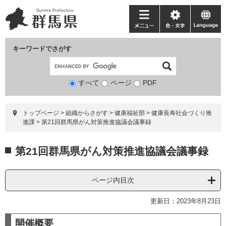
ペ
メ
ー
ニ
メ
色・
language
ジ
ュ
ニ
文
の
ー
ュ
字
キーワードでさがす
先
を
ー
頭
飛
で
ば
すべて
ページ
検
PDF
す。
し
索
て
対
本
トップページ
>
組織からさがす
>
健康福祉部
>
健康長寿社会づくり推
象
文
進課
>
第21回群馬県がん対策推進協議会議事録
へ
本
第21回群馬県がん対策推進協議会議事録
文
ページ内目次
更新日：2023年8月23日
開催概要