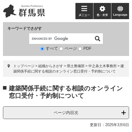
ペ
メ
ー
ニ
メ
色・
language
ジ
ュ
ニ
文
の
ー
ュ
字
キーワードでさがす
先
を
ー
頭
飛
で
ば
すべて
ページ
検
PDF
す。
し
索
て
対
本
トップページ
>
組織からさがす
>
県土整備部
>
中之条土木事務所
>
建
象
文
築関係手続に関する相談のオンライン窓口受付・予約制について
へ
本
建築関係手続に関する相談のオンライン
文
窓口受付・予約制について
ページ内目次
更新日：2025年3月6日