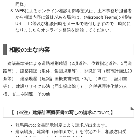
同様）
WEBによるオンライン相談を御希望又は、土木事務所担当者
から相談内容に質疑がある場合は、(Microsoft Teams)の招待
URL、ID等及び相談日時をメールで送付しますので、時間に
なりましたらオンライン相談を開始してください。
相談の主な内容
建築基準法による道路種別確認（2項道路、位置指定道路、3号道
路等）、建築確認（単体、集団規定等）、開発許可（都市計画法29
条等）、建築履歴（建築計画概要書閲覧・写し（※注）、証明書
等）、建設リサイクル法（届出提出除く）、合併処理浄化槽の人
槽、省エネ関連、その他
【（※注）建築計画概要書の写しの請求について】
群馬県の公文書開示制度により請求が出来ます。
建築場所、建築年（何年頃で可）を特定の上、相談窓口受