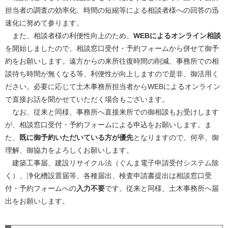
担当者の調査の効率化、時間の短縮等による相談者様への回答の迅
速化に努めて参ります。
また、相談者様の利便性向上のため、
WEBによるオンライン相談
を開始しましたので、相談窓口受付・予約フォームから併せて御予
約をお願いします。遠方からの来所往復時間の削減、事務所での相
談待ち時間が無くなる等、利便性が向上しますので是非、御活用く
ださい。必要に応じて土木事務所担当者からWEBによるオンライン
で直接お話を聞かせていただく場合もございます。
なお、従来と同様、事務所へ直接来所での御相談もお受けします
が、相談窓口受付・予約フォームによる申込をお願いします。ま
た、
既に御予約いただいている方が優先
となりますので、何卒、御
理解、御協力をよろしくお願いします。
建築工事届、建設リサイクル法（ぐんま電子申請受付システム除
く）、浄化槽設置届等、各種届出、検査申請書提出は相談窓口受
付・予約フォームへの
入力不要
です。従来と同様、土木事務所へ届
出をお願いします。