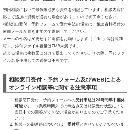
初回相談において最低限必要な資料を列記しています。相談内容に
応じて追加の資料が必要な場合がありますので御了承ください。
相談窓口受付・予約フォームで受付申込の場合は、相談資料添付の
依頼メールが届きますので返信してください。
メールの件名は変更せずに返信をお願いします（「Re:」等は追加
可）。添付ファイル容量は7MB未満です。
超える場合は複数回に分けて提出してください。その際、同じファ
イル名を使用しての送信は不可です。
相談窓口受付・予約フォーム及びWEBによる
オンライン相談等に関する注意事項
相談窓口受付・予約フォームへの
受付申込
は
24時間年中無休
可能
です。（業務時間外での申込み又は相談受付状況により
当日中での回答ができない場合がありますのでご了承くださ
い。）
相談への御連絡については、
受付順
とさせていただいていま