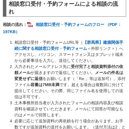
相談窓口受付・予約フォームによる相談の流
れ
相談の流れ：
相談窓口受付・予約フォームのフロー （PDF：
197KB）
相談窓口受付・予約フォームURL等（
【群馬県】建築関係手
続に関する相談窓口受付・予約フォーム
＜外部リンク＞
）へ
アクセスし、パソコン、スマートフォン又はタブレット端末
から必要事項を入力し、送信してください。
入力されたメールアドレス先に
受付完了と相談資料添付の依
頼メール
が届きますので返信してください。
メールの件名は
変更せずに返信
をお願いします（「Re:」等は追加可）。添付
ファイル
容量は7MB未満
です。超える場合は複数回に分けて
提出してください。その際、同じファイル名を使用しての送
信は不可です。
土木事務所担当者が入力されたフォームの相談内容及び相談
資料を確認させていただきます。メールにて回答が可能なも
のはメールで回答します。
必要に応じて追加資料の再依頼を行う場合があります。お手
数ですが追加資料の送付をお願いします。（送付方法は2．と