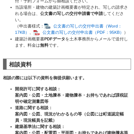
付・予約フォームから御相談ください。
当該場所・建物の建築計画概要書が特定され、写しの請求さ
れる場合は、
公文書の写しの交付申請書で申請
してくださ
い。
（申出書様式：
公文書の写しの交付申出書（Word：
17KB）
、
公文書の写しの交付申出書（PDF：95KB）
）
建築計画概要書
PDFデータ
を土木事務所からメールで送付し
ます。料金は
無料
です。
相談資料
相談の際には以下の資料を御提供願います。
開発許可に関する相談：
案内図・公図・土地謄本・建物謄本・お持ちであれば課税証
明や確定測量図等
道路に関する相談：
案内図・公図、現況がわかるもの等（公図には町道認定幅
員・現況幅員を記載）
建築基準法に関する相談：
案内図・公図・配置図・平面図・お持ちであれば建物謄本等