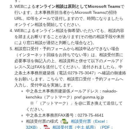
す。
WEBによる
オンライン相談は原則としてMicrosoft Teams
で
行います。土木事務所担当者からMicrosoft Teamsの招待
URL、ID等をメールで送付しますので、時間になりましたら
オンライン相談を開始してください。
WEBによるオンライン相談を御希望いただいても、相談内容
を踏まえお断りすることがあります(その他の相談手段や来所
により窓口相談が適切と判断した場合など)。
相談窓口受付・予約フォームから相談申込ができない場合
（インターネット回線をお持ちでない等）は、相談受付票に
必要事項を御記入の上、相談資料と併せて以下のメールアド
レスへ又はFAXを送付してください。送付されましたら、中
之条土木事務所建築係（電話:0279-75-3047）へ確認の御連絡
をお願いします。こちらで、相談窓口受付・予約フォームへ
入力し、受付申込を実施します。
中之条土木事務所建築係メールアドレス：nakado-
kenchiku（アットマーク）pref.gunma.lg.jp
​※「（アットマーク）」を@に置き換えて送信して
ください。
中之条土木事務所FAX番号：0279-75-4641
相談受付票の様式（
相談受付票（Excel：
32KB）
、
相談受付票（中土 紙用）（PDF：