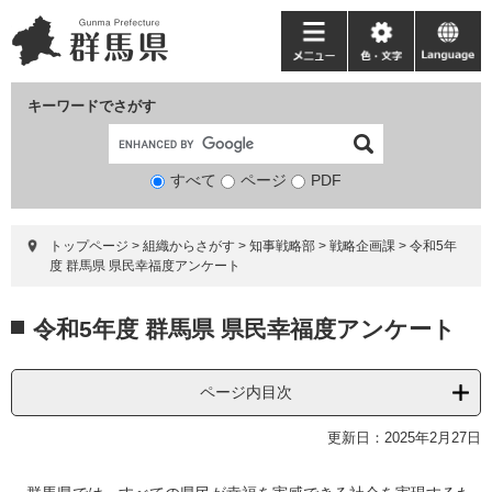
ペ
メ
ー
ニ
メ
色・
language
ジ
ュ
ニ
文
の
ー
ュ
字
キーワードでさがす
先
を
ー
頭
飛
で
ば
すべて
ページ
検
PDF
す。
し
索
て
対
本
トップページ
>
組織からさがす
>
知事戦略部
>
戦略企画課
>
令和5年
象
文
度 群馬県 県民幸福度アンケート
へ
本
令和5年度 群馬県 県民幸福度アンケート
文
ページ内目次
更新日：2025年2月27日