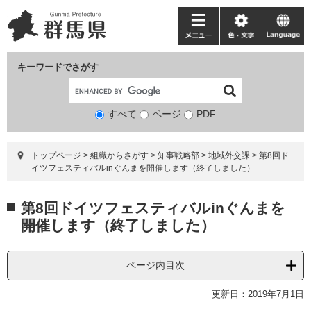
ペ
メ
ー
ニ
メ
色・
language
ジ
ュ
ニ
文
の
ー
ュ
字
キーワードでさがす
先
を
ー
頭
飛
で
ば
すべて
ページ
検
PDF
す。
し
索
て
対
本
トップページ
>
組織からさがす
>
知事戦略部
>
地域外交課
>
第8回ド
象
文
イツフェスティバルinぐんまを開催します（終了しました）
へ
本
第8回ドイツフェスティバルinぐんまを
文
開催します（終了しました）
ページ内目次
更新日：2019年7月1日