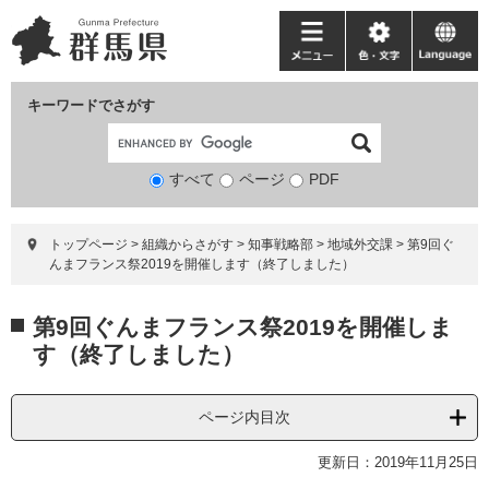
ペ
メ
ー
ニ
メ
色・
language
ジ
ュ
ニ
文
の
ー
ュ
字
キーワードでさがす
先
を
ー
頭
飛
で
ば
すべて
ページ
検
PDF
す。
し
索
て
対
本
トップページ
>
組織からさがす
>
知事戦略部
>
地域外交課
>
第9回ぐ
象
文
んまフランス祭2019を開催します（終了しました）
へ
本
第9回ぐんまフランス祭2019を開催しま
文
す（終了しました）
ページ内目次
更新日：2019年11月25日