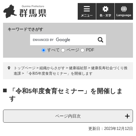
ペ
メ
ー
ニ
メ
色・
language
ジ
ュ
ニ
文
の
ー
ュ
字
キーワードでさがす
先
を
ー
頭
飛
で
ば
すべて
ページ
検
PDF
す。
し
索
て
対
本
トップページ
>
組織からさがす
>
健康福祉部
>
健康長寿社会づくり推
象
文
進課
>
「令和5年度食育セミナー」を開催します
へ
本
「令和5年度食育セミナー」を開催しま
文
す
ページ内目次
更新日：2023年12月12日