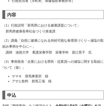
行政担当者（市町村、保健福祉事務所等）
内容
（1）行政説明「群馬県における健康課題について」
群馬県健康長寿社会づくり推進課
（2）講義「自然に健康になれる持続可能な食環境づくり～減塩の取
組み事例を中心に～」
講師 淑徳大学 看護栄養学部 栄養学科 坂口景子 氏
（3）事例発表「企業における県民・従業員への減塩に関する取組に
ついて（仮）」
ヤマキ 群馬事業所 様
アサヒ飲料 群馬工場 様
申込
別紙「開催案内」をご確認のうえ、
令和6年1月9日（火曜日）まで