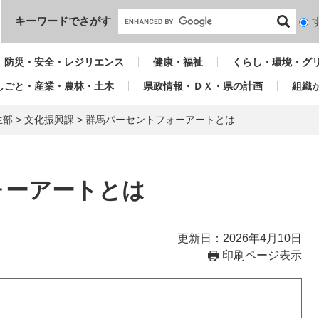
本文へ
キーワードでさがす
検
索
対
防災・安全・レジリエンス
健康・福祉
くらし・環境・グ
象
しごと・産業・農林・土木
県政情報・ＤＸ・県の計画
組織
生部
>
文化振興課
>
群馬パーセントフォーアートとは
ォーアートとは
更新日：2026年4月10日
印刷ページ表示