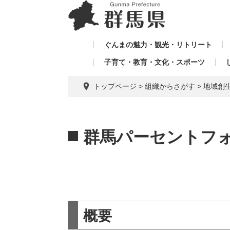
ペ
メ
メ
ー
ニ
ニ
ジ
ュ
ュ
の
ー
ぐんまの魅力・観光・リトリート
ー
先
を
子育て・教育・文化・スポーツ
を
頭
飛
飛
で
ば
トップページ
>
組織からさがす
>
地域創
す。
し
ば
て
し
本
本
て
文
文
群馬パーセントフ
へ
概要