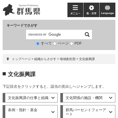
ペ
メ
ー
ニ
メ
色・
language
ジ
ュ
ニ
文
の
ー
ュ
字
キーワードでさがす
先
を
ー
頭
飛
で
ば
すべて
ページ
検
PDF
す。
し
索
て
対
本
トップページ
>
組織からさがす
>
地域創生部
>
文化振興課
象
文
へ
本
文化振興課
文
下記目次をクリックすると、該当の見出しへジャンプします。
文化振興課の仕事と組織
文化関係の施設・機関
条例・指針・基金
群馬パーセントフォーア
ート