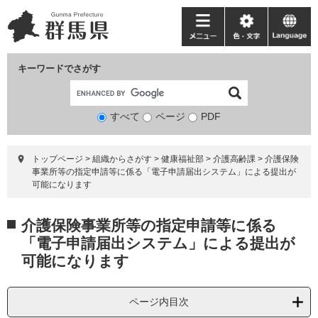
ペ
メ
ー
ニ
メ
色・
language
ジ
ュ
ニ
文
の
ー
ュ
字
キーワードでさがす
先
を
ー
頭
飛
で
ば
すべて
ページ
検
PDF
す。
し
索
て
対
本
トップページ
>
組織からさがす
>
健康福祉部
>
介護高齢課
>
介護保険
象
文
事業所等の指定申請等に係る「電子申請届出システム」による提出が
へ
可能になります
本
介護保険事業所等の指定申請等に係る
文
「電子申請届出システム」による提出が
可能になります
ページ内目次