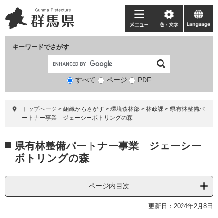
ペ
メ
ー
ニ
メ
色・
language
ジ
ュ
ニ
文
の
ー
ュ
字
キーワードでさがす
先
を
ー
頭
飛
で
ば
すべて
ページ
検
PDF
す。
し
索
て
対
本
トップページ
>
組織からさがす
>
環境森林部
>
林政課
>
県有林整備パ
象
文
ートナー事業 ジェーシーボトリングの森
へ
本
県有林整備パートナー事業 ジェーシー
文
ボトリングの森
ページ内目次
更新日：2024年2月8日