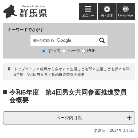
ペ
メ
ー
ニ
メ
色・
language
ジ
ュ
ニ
文
の
ー
ュ
字
キーワードでさがす
先
を
ー
頭
飛
で
ば
すべて
ページ
検
PDF
す。
し
索
て
対
本
トップページ
>
組織からさがす
>
生活こども部
>
生活こども課
>
令和
象
文
5年度 第4回男女共同参画推進委員会概要
へ
本
令和5年度 第4回男女共同参画推進委員
文
会概要
ページ内目次
更新日：2024年3月1日