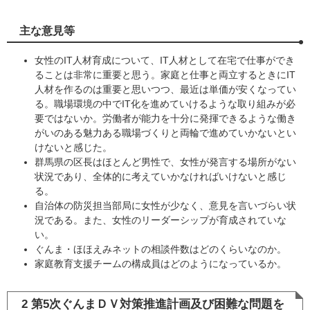
主な意見等
女性のIT人材育成について、IT人材として在宅で仕事ができ
ることは非常に重要と思う。家庭と仕事と両立するときにIT
人材を作るのは重要と思いつつ、最近は単価が安くなってい
る。職場環境の中でIT化を進めていけるような取り組みが必
要ではないか。労働者が能力を十分に発揮できるような働き
がいのある魅力ある職場づくりと両輪で進めていかないとい
けないと感じた。
群馬県の区長はほとんど男性で、女性が発言する場所がない
状況であり、全体的に考えていかなければいけないと感じ
る。
自治体の防災担当部局に女性が少なく、意見を言いづらい状
況である。また、女性のリーダーシップが育成されていな
い。
ぐんま・ほほえみネットの相談件数はどのくらいなのか。
家庭教育支援チームの構成員はどのようになっているか。
2 第5次ぐんまＤＶ対策推進計画及び困難な問題を