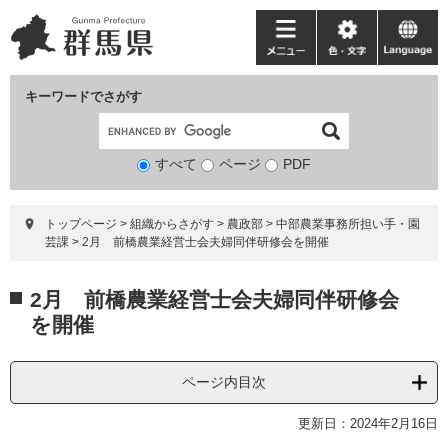
ペ
メ
ー
ニ
メ
色・
language
ジ
ュ
ニ
文
の
ー
ュ
字
キーワードでさがす
先
を
ー
頭
飛
で
ば
すべて
ページ
検
PDF
す。
し
索
て
対
本
トップページ
>
組織からさがす
>
農政部
>
中部農業事務所担い手・園
象
文
芸課
>
2月 前橋農業経営士会夫婦同伴研修会を開催
へ
本
2月 前橋農業経営士会夫婦同伴研修会
文
を開催
ページ内目次
更新日：2024年2月16日