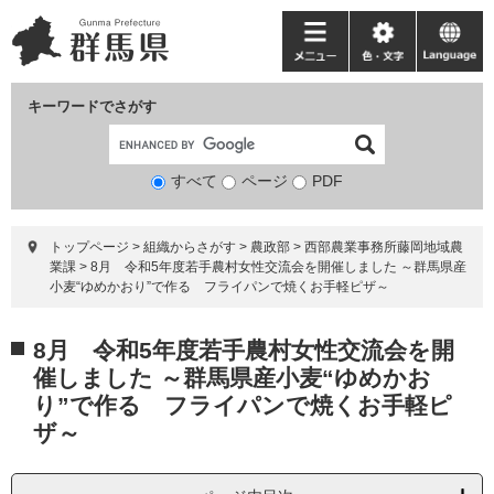
ペ
メ
ー
ニ
メ
色・
language
ジ
ュ
ニ
文
の
ー
ュ
字
キーワードでさがす
先
を
ー
頭
飛
で
ば
すべて
ページ
検
PDF
す。
し
索
て
対
本
トップページ
>
組織からさがす
>
農政部
>
西部農業事務所藤岡地域農
象
文
業課
>
8月 令和5年度若手農村女性交流会を開催しました ～群馬県産
へ
小麦“ゆめかおり”で作る フライパンで焼くお手軽ピザ～
本
8月 令和5年度若手農村女性交流会を開
文
催しました ～群馬県産小麦“ゆめかお
り”で作る フライパンで焼くお手軽ピ
ザ～