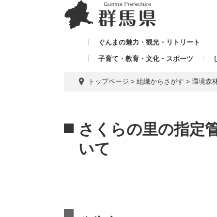
ペ
メ
メ
ー
ニ
ニ
ジ
ュ
ュ
の
ー
ぐんまの魅力・観光・リトリート
ー
先
を
子育て・教育・文化・スポーツ
を
頭
飛
飛
で
ば
トップページ
>
組織からさがす
>
環境森
す。
し
ば
て
し
本
本
て
文
文
さくらの里の指定
へ
いて