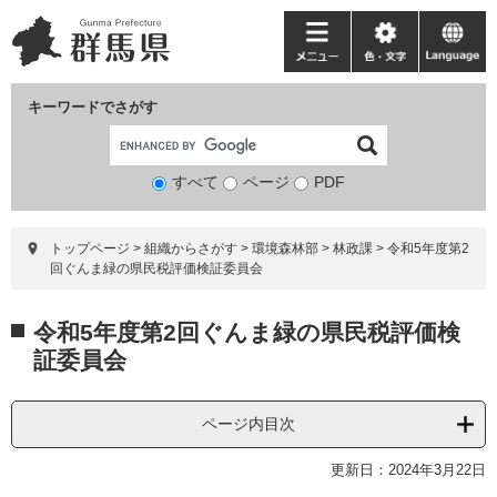
ペ
メ
ー
ニ
メ
色・
language
ジ
ュ
ニ
文
の
ー
ュ
字
キーワードでさがす
先
を
ー
頭
飛
で
ば
すべて
ページ
検
PDF
す。
し
索
て
対
本
トップページ
>
組織からさがす
>
環境森林部
>
林政課
>
令和5年度第2
象
文
回ぐんま緑の県民税評価検証委員会
へ
本
令和5年度第2回ぐんま緑の県民税評価検
文
証委員会
ページ内目次
更新日：2024年3月22日