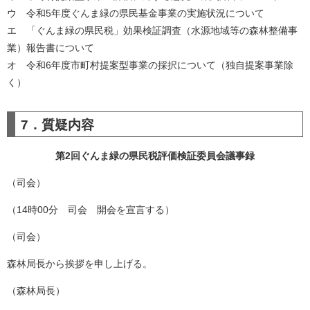
ウ 令和5年度ぐんま緑の県民基金事業の実施状況について
エ 「ぐんま緑の県民税」効果検証調査（水源地域等の森林整備事
業）報告書について
オ 令和6年度市町村提案型事業の採択について（独自提案事業除
く）
7．質疑内容​
第2回ぐんま緑の県民税評価検証委員会議事録​
（司会）
（14時00分 司会 開会を宣言する）
（司会）
森林局長から挨拶を申し上げる。
（森林局長）