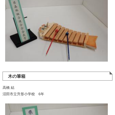
木の筆箱
高橋 結
沼田市立升形小学校 6年