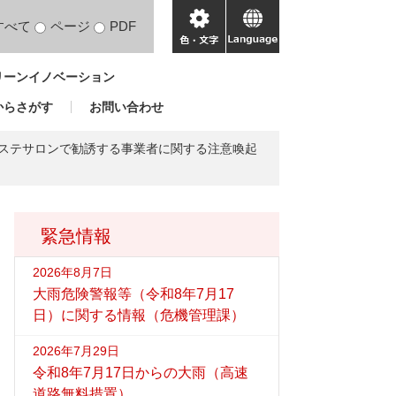
すべて
ページ
PDF
色・
language
文
リーンイノベーション
字
からさがす
お問い合わせ
 エステサロンで勧誘する事業者に関する注意喚起
緊急情報
2026年8月7日
大雨危険警報等（令和8年7月17
日）に関する情報（危機管理課）
2026年7月29日
令和8年7月17日からの大雨（高速
道路無料措置）