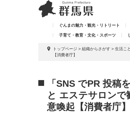
ペ
メ
メ
ー
ニ
ニ
ジ
ュ
ュ
の
ー
ぐんまの魅力・観光・リトリート
ー
先
を
子育て・教育・文化・スポーツ
を
頭
飛
飛
で
ば
トップページ
>
組織からさがす
>
生活こ
す。
し
ば
【消費者庁】
て
し
本
て
文
本
へ
文
「SNS でPR 投
と エステサロンで
意喚起【消費者庁