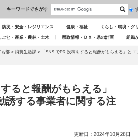
本文へ
キーワードでさがす
検
索
対
防災・安全・レジリエンス
健康・福祉
くらし・環境・グ
象
しごと・産業・農林・土木
県政情報・ＤＸ・県の計画
組織
ども部
>
消費生活課
>
「SNS でPR 投稿をすると報酬がもらえる」と
稿をすると報酬がもらえる」
勧誘する事業者に関する注
】
更新日：2024年10月28日