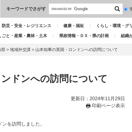
本文へ
キーワードでさがす
検
索
対
防災・安全・レジリエンス
健康・福祉
くらし・環境・グ
象
しごと・産業・農林・土木
県政情報・ＤＸ・県の計画
組織
略部
>
地域外交課
>
山本知事の英国・ロンドンへの訪問について
ロンドンへの訪問について
更新日：2024年11月29日
印刷ページ表示
ンドンを訪問しました。