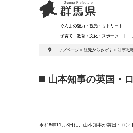
ペ
メ
メ
ー
ニ
ニ
ジ
ュ
ュ
の
ー
ぐんまの魅力・観光・リトリート
ー
先
を
子育て・教育・文化・スポーツ
を
頭
飛
飛
で
ば
トップページ
>
組織からさがす
>
知事戦
す。
し
ば
て
し
本
本
て
文
文
山本知事の英国・
へ
令和6年11月8日に、山本知事が英国・ロ