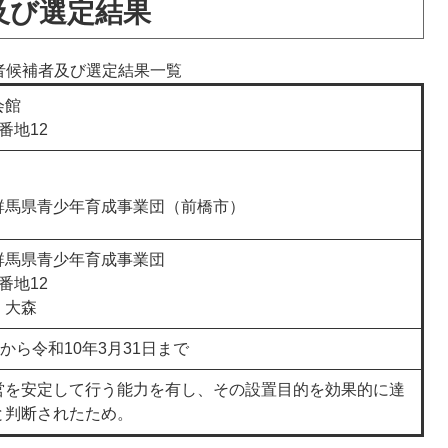
及び選定結果
者候補者及び選定結果一覧
会館
番地12
人群馬県青少年育成事業団（前橋市）
群馬県青少年育成事業団
番地12
 大森
日から令和10年3月31日まで
営を安定して行う能力を有し、その設置目的を効果的に達
と判断されたため。