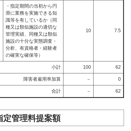
・指定期間の当初から円
滑に業務を実施できる知
識等を有しているか（同
種又は類似施設の適切な
10
7.5
管理実績、同種又は類似
施設の十分な実態調査・
分析、有資格者・経験者
の確実な確保等）
小計
100
62
障害者雇用率加算
－
0
合計
－
62
指定管理料提案額