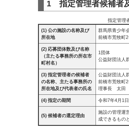
1 指定管理者候補者
指定管理
(1) 公の施設の名称及び
群馬県青少年
所在地
​前橋市荒牧町2
(2) 応募団体数及び名称
1団体
（主たる事務所の所在市
​公益財団法
町村名）
(3) 指定管理者の候補者
公益財団法人
の名称、主たる事務所の
前橋市荒牧町2
所在地及び代表者の氏名
理事長 太田
(4) 指定の期間
令和7年4月1
施設の管理運
(5) 候補者の選定理由
成できるもの