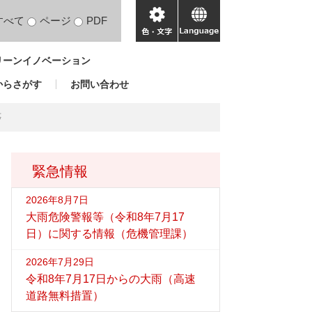
すべて
ページ
PDF
色・
language
文
リーンイノベーション
字
からさがす
お問い合わせ
等
緊急情報
2026年8月7日
大雨危険警報等（令和8年7月17
日）に関する情報（危機管理課）
2026年7月29日
令和8年7月17日からの大雨（高速
道路無料措置）