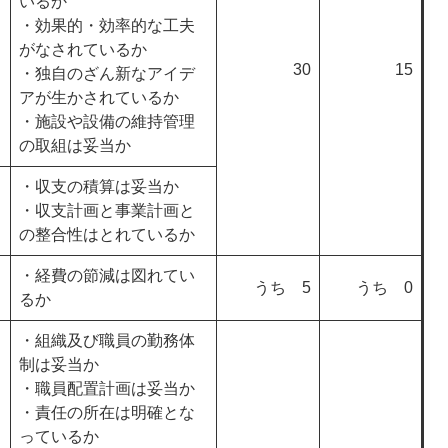
いるか
・効果的・効率的な工夫
がなされているか
30
15
・独自のざん新なアイデ
アが生かされているか
・施設や設備の維持管理
の取組は妥当か
・収支の積算は妥当か
・収支計画と事業計画と
の整合性はとれているか
・経費の節減は図れてい
うち 5
うち 0
るか
・組織及び職員の勤務体
制は妥当か
・職員配置計画は妥当か
・責任の所在は明確とな
っているか