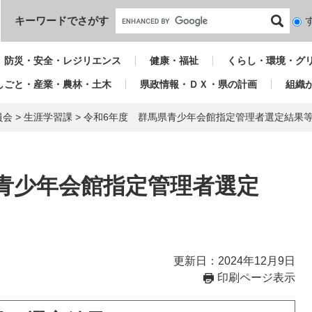
本文へ
キーワードでさがす
検
索
対
防災・安全・レジリエンス
健康・福祉
くらし・環境・グ
象
しごと・産業・農林・土木
県政情報・ＤＸ・県の計画
組織
員会
>
生涯学習課
>
令和6年度 群馬県青少年会館指定管理者選定結果
青少年会館指定管理者選定
更新日：2024年12月9日
印刷ページ表示