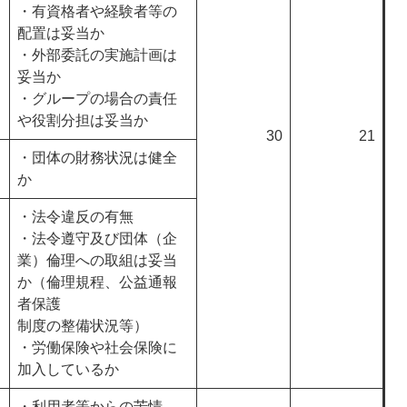
・有資格者や経験者等の
配置は妥当か
・外部委託の実施計画は
妥当か
・グループの場合の責任
や役割分担は妥当か
30
21
・団体の財務状況は健全
か
・法令違反の有無
・法令遵守及び団体（企
業）倫理への取組は妥当
か（倫理規程、公益通報
者保護
制度の整備状況等）
・労働保険や社会保険に
加入しているか
・利用者等からの苦情