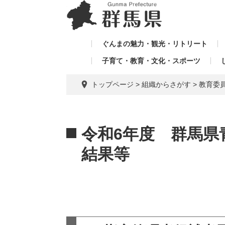
ペ
メ
メ
ー
ニ
ニ
ジ
ュ
ュ
の
ー
ぐんまの魅力・観光・リトリート
ー
先
を
子育て・教育・文化・スポーツ
を
頭
飛
飛
で
ば
トップページ
>
組織からさがす
>
教育委
す。
し
ば
て
し
本
本
て
文
文
令和6年度 群馬県
へ
結果等