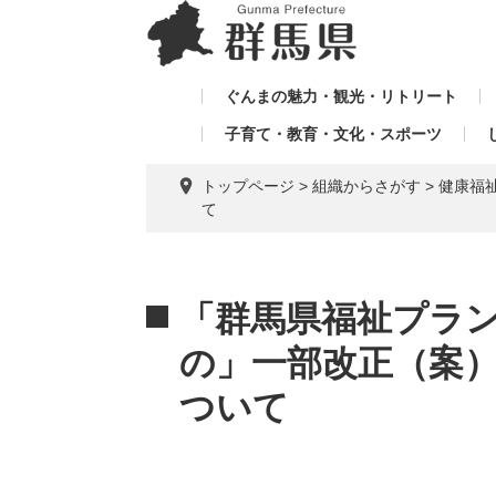
ペ
メ
メ
ー
ニ
ニ
ジ
ュ
ュ
の
ー
ぐんまの魅力・観光・リトリート
ー
先
を
子育て・教育・文化・スポーツ
を
頭
飛
飛
で
ば
トップページ
>
組織からさがす
>
健康福
す。
し
ば
て
て
し
本
て
文
本
へ
文
「群馬県福祉プラン
の」一部改正（案
ついて