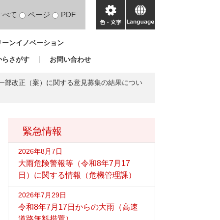
すべて
ページ
PDF
色・
language
文
リーンイノベーション
字
からさがす
お問い合わせ
」一部改正（案）に関する意見募集の結果につい
緊急情報
2026年8月7日
大雨危険警報等（令和8年7月17
日）に関する情報（危機管理課）
2026年7月29日
令和8年7月17日からの大雨（高速
道路無料措置）