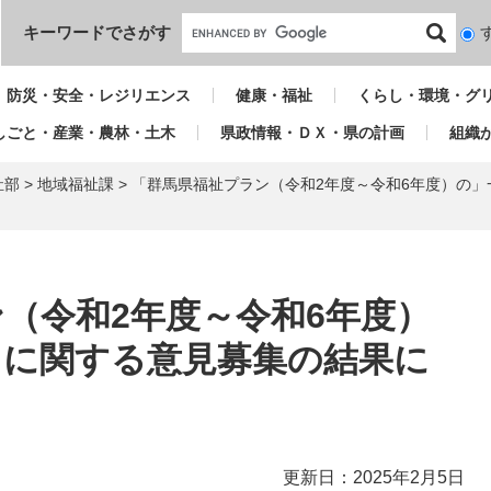
本文へ
キーワードでさがす
検
索
対
防災・安全・レジリエンス
健康・福祉
くらし・環境・グ
象
しごと・産業・農林・土木
県政情報・ＤＸ・県の計画
組織
祉部
>
地域福祉課
>
「群馬県福祉プラン（令和2年度～令和6年度）の
（令和2年度～令和6年度）
）に関する意見募集の結果に
更新日：2025年2月5日