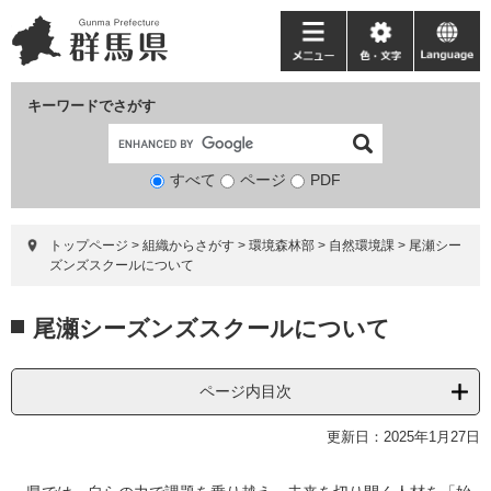
ペ
メ
ー
ニ
メ
色・
language
ジ
ュ
ニ
文
の
ー
ュ
字
キーワードでさがす
先
を
ー
頭
飛
で
ば
すべて
ページ
検
PDF
す。
し
索
て
対
本
トップページ
>
組織からさがす
>
環境森林部
>
自然環境課
>
尾瀬シー
象
文
ズンズスクールについて
へ
本
尾瀬シーズンズスクールについて
文
ページ内目次
更新日：2025年1月27日