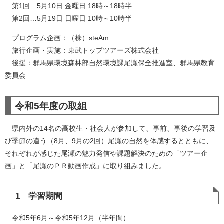
第1回…5月10日 金曜日 18時～18時半
第2回…5月19日 日曜日 10時～10時半
プログラム企画：（株）steAm
旅行企画・実施：東武トップツアーズ株式会社
後援：群馬県環境森林部自然環境課尾瀬保全推進室、群馬県教育
委員会
令和5年度の取組
県内外の14名の高校生・社会人が参加して、事前、事後の学習及
び季節の違う（8月、9月の2回）尾瀬の自然を体感するとともに、
それぞれが感じた尾瀬の魅力発信や課題解決のための「ツアー企
画」と「尾瀬のＰＲ動画作成」に取り組みました。
1 学習期間
令和5年6月～令和5年12月（半年間）