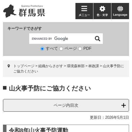
ペ
メ
ー
ニ
メ
色・
language
ジ
ュ
ニ
文
の
ー
ュ
字
キーワードでさがす
先
を
ー
頭
飛
で
ば
すべて
ページ
検
PDF
す。
し
索
て
対
本
トップページ
>
組織からさがす
>
環境森林部
>
林政課
>
山火事予防に
象
文
ご協力ください
へ
本
山火事予防にご協力ください
文
ページ内目次
更新日：2026年5月1日
令和8年山火事予防運動