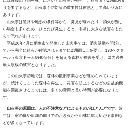
には妙義山（国有林）において山火事が発生し、鎮火まで2週間あま
りを要するなど、山火事予防対策の重要性は依然として高い状況に
あります。
山火事は道路や地形の条件等から、発見が遅れたり、消火が難し
い場合も多いため、ひとたび発生すると、非常に大きな被害をもた
らす恐れがあります。
平成26年4月に桐生市で発生した山火事では、消火活動を開始し
てから完全に鎮火が確認されるまでに2週間以上を要し、190ヘクタ
ール（東京ドーム約40個分）を超える森林が被害を受け、県内過去
最大規模の被害となりました。
この山火事跡地では、森林の復旧事業などが進められています
が、焼けてしまった森林を再生し、災害を防止するなどの公益的機
能を回復させるまでには、多くの費用と長い時間が必要になりま
す。
山火事の原因は、人の不注意などによるものがほとんどです
。近
年は、家の庭や田畑の周りでのたき火から山林に燃え広がる事例な
どが多くなっています。