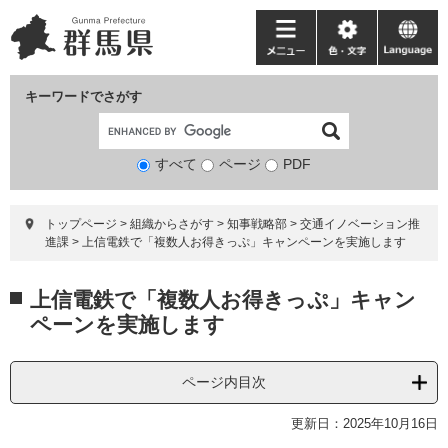
ペ
メ
ー
ニ
メ
色・
language
ジ
ュ
ニ
文
の
ー
ュ
字
キーワードでさがす
先
を
ー
頭
飛
で
ば
すべて
ページ
検
PDF
す。
し
索
て
対
本
トップページ
>
組織からさがす
>
知事戦略部
>
交通イノベーション推
象
文
進課
>
上信電鉄で「複数人お得きっぷ」キャンペーンを実施します
へ
本
上信電鉄で「複数人お得きっぷ」キャン
文
ペーンを実施します
ページ内目次
更新日：2025年10月16日