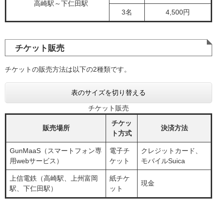
高崎駅～下仁田駅
3名
4,500円
チケット販売
チケットの販売方法は以下の2種類です。
表のサイズを切り替える
チケット販売
チケッ
販売場所
決済方法
ト方式
GunMaaS（スマートフォン専
電子チ
クレジットカード、
用webサービス）
ケット
モバイルSuica
上信電鉄（高崎駅、上州富岡
紙チケ
現金
駅、下仁田駅）
ット