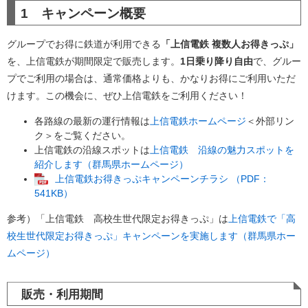
1 キャンペーン概要
グループでお得に鉄道が利用できる
「上信電鉄 複数人お得きっぷ」
を、上信電鉄が期間限定で販売します。
1日乗り降り自由
で、グルー
プでご利用の場合は、通常価格よりも、かなりお得にご利用いただ
けます。この機会に、ぜひ上信電鉄をご利用ください！
各路線の最新の運行情報は
上信電鉄ホームページ
＜外部リン
ク＞
をご覧ください。
上信電鉄の沿線スポットは
上信電鉄 沿線の魅力スポットを
紹介します（群馬県ホームページ）
上信電鉄お得きっぷキャンペーンチラシ （PDF：
541KB）
参考）「上信電鉄 高校生世代限定お得きっぷ」は
上信電鉄で「高
校生世代限定お得きっぷ」キャンペーンを実施します（群馬県ホー
ムページ）
販売・利用期間