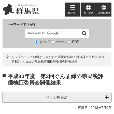
ペ
メ
ー
ニ
メ
色・
language
ジ
ュ
ニ
文
の
ー
ュ
字
キーワードでさがす
先
を
ー
頭
飛
で
ば
すべて
ページ
検
PDF
す。
し
索
て
対
本
トップページ
>
組織からさがす
>
環境森林部
>
林政課
>
平成30年度
象
文
第3回ぐんま緑の県民税評価検証委員会開催結果
へ
本
平成30年度 第3回ぐんま緑の県民税評
文
価検証委員会開催結果
ページ内目次
更新日：2018年7月9日