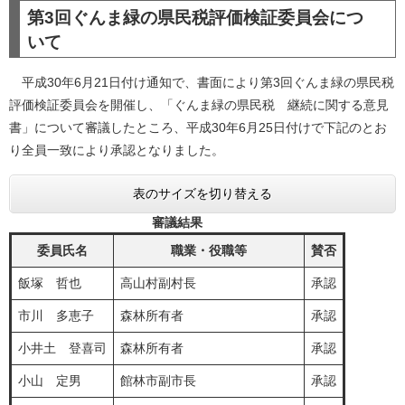
第3回ぐんま緑の県民税評価検証委員会につ
いて
平成30年6月21日付け通知で、書面により第3回ぐんま緑の県民税
評価検証委員会を開催し、「ぐんま緑の県民税 継続に関する意見
書」について審議したところ、平成30年6月25日付けで下記のとお
り全員一致により承認となりました。
表のサイズを切り替える
審議結果
委員氏名
職業・役職等
賛否
飯塚 哲也
高山村副村長
承認
市川 多恵子
森林所有者
承認
小井土 登喜司
森林所有者
承認
小山 定男
館林市副市長
承認