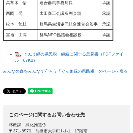
高草木 悟
連合群馬事務局長
承認
西岡 喬
太田商工会議所副会頭
承認
松本 勉枝
群馬県生活協同組合連合会監事
承認
宮地 由高
群馬NPO協議会相談役
承認
ぐんま緑の県民税 継続に関する意見書（PDFファイ
ル：67KB）
みんなの森をみんなで守ろう「ぐんま緑の県民税」のページへ戻る
このページに関するお問い合わせ先
林政課
緑化推進係
〒371-8570
前橋市大手町1-1-1 17階南