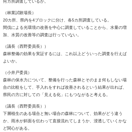
何カ所調査しているか。
（林業試験場長）
20カ所、県内を4ブロックに分け、各5カ所調査している。
間伐による光環境の改善を中心に調査していることから、水量の増
加、水質の改善等の調査は行っていない。
（議長（西野委員長））
森林整備の効果を実証するには、これ以上どういった調査を行えば
よいか。
（小井戸委員）
森林の保水力について、整備を行った森林とそのまま何もしない場
合の比較をして、手入れをすれば改善されるという結果が出れば、
県民の方に対しての「見える化」にもつながると考える。
（議長（西野委員長））
下層植生のある場合と無い場合の森林について、効果がどう違う
か、雨水が斜面を伝わって直接流れてしまうか、浸透していくかな
ど関心がある。