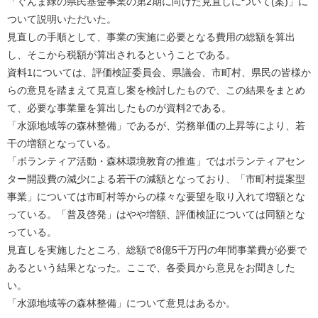
「ぐんま緑の県民基金事業の第2期に向けた見直しについて(案)」に
ついて説明いただいた。
見直しの手順として、事業の実施に必要となる費用の総額を算出
し、そこから税額が算出されるということである。
資料1については、評価検証委員会、県議会、市町村、県民の皆様か
らの意見を踏まえて見直し案を検討したもので、この結果をまとめ
て、必要な事業量を算出したものが資料2である。
「水源地域等の森林整備」であるが、労務単価の上昇等により、若
干の増額となっている。
「ボランティア活動・森林環境教育の推進」ではボランティアセン
ター開設費の減少による若干の減額となっており、「市町村提案型
事業」については市町村等からの様々な要望を取り入れて増額とな
っている。「普及啓発」はやや増額、評価検証については同額とな
っている。
見直しを実施したところ、総額で8億5千万円の年間事業費が必要で
あるという結果となった。ここで、各委員から意見をお聞きした
い。
「水源地域等の森林整備」について意見はあるか。