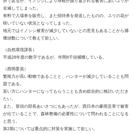
所であるが、イノシシにより球根が掘り返される被害にあいユリが
全滅してしまった。
有料で入場券を販売し、また招待券を発送したものの、ユリの花が
咲いていない状況となってしまった。
地元ではイノシシ被害が減少していないとの意見もあることから捕
獲頭数について教えて欲しい。
（自然環境課長）
平成28年度の数字であるが、年間8千頭捕獲している。
（西岡委員）
繁殖力が高い動物であることと、ハンターが減少していることも問
題である。
若い方にハンターになってもらうことも含め総合的に検討いただき
たい。
また、冒頭の部長あいさつにもあったが、西日本の豪雨災害で被害
が出ていることで、森林整備の必要性について問われることになる
と思う。
第2期については重点的に対策を実施して欲しい。