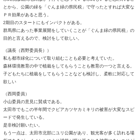
とから、公園の緑を「ぐんま緑の県民税」で守ったとすれば大変な
ＰＲ効果があると思う。
2期目のスタートにもインパクトがある。
群馬県にあった事業展開をしていくことが「ぐんま緑の県民税」の
目的と言えるので、検討をして欲しい。
（議長（西野委員長））
私も都市緑化について取り組むことも必要と考えていた。
森林環境教育の中で植栽をしてもらうことも教育の一つと言える。
子どもたちに植栽をしてもらうことなども検討し、柔軟に対応して
欲しい
（西岡委員）
小山委員の意見に賛成である。
太田市でもこの半年間でクビアカツヤカミキリの被害が大変なスピ
ードで発生している。
是非検討願いたい。
もう一点は、太田市北部にユリ公園があり、観光客が多く訪れる場