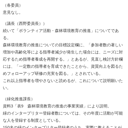
（各委員）
意見なし。
（議長（西野委員長））
続いて「ボランティア活動・森林環境教育の推進」についてであ
る。
森林環境教育の推進についての目標設定欄に、「参加者数の著しい
増加や高齢化等による指導者減少が発生した場合には、ニーズに対
応するため指導者養成を再開する。」とあるが、見直し検討方針欄
には、「一定数の指導者を育成できたことから、資質向上を図るた
めフォローアップ研修の充実を図る。」とされている。
これ以上指導者を増やさないと読めるが、これについて説明願いた
い。
（緑化推進課長）
資料3「表9 森林環境教育の推進の事業実績」により説明。
緑のインタープリター登録者数については、その年度に活動が可能
な人を登録する制度としている。
150名の緑のインタープリター登録者のうち、実際に教えることが