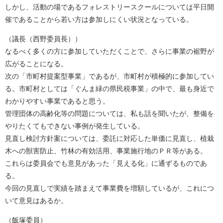
しかし、活動の場であるフォレストリースクールについては平日開
催であることから若い方は参加しにくい状況となっている。
（議長（西野委員長））
なるべく多くの方に参加していただくことで、さらに事業の裾野が
広がることになる。
次の「市町村提案型事業」であるが、市町村が積極的に参加してい
る。市町村としては「ぐんま緑の県民税事業」の中で、最も身近で
わかりやすい事業であると思う。
管理団体の高齢化等の問題については、私も話を聞いたが、整備を
やりたくてもできない事例が発生している。
見直し検討方針案については、委託に対応した単価に見直し、植栽
木への獣害防止、竹林の有効活用、事業施行地のＰＲ等がある。
これらは委員会でも意見があった「見える化」に通ずるものであ
る。
今回の見直しで実績を踏まえて事業費を増額しているが、これにつ
いて意見はあるか。
（飯塚委員）