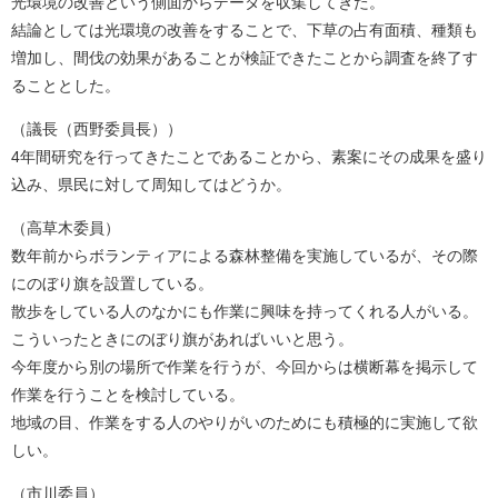
光環境の改善という側面からデータを収集してきた。
結論としては光環境の改善をすることで、下草の占有面積、種類も
増加し、間伐の効果があることが検証できたことから調査を終了す
ることとした。
（議長（西野委員長））
4年間研究を行ってきたことであることから、素案にその成果を盛り
込み、県民に対して周知してはどうか。
（高草木委員）
数年前からボランティアによる森林整備を実施しているが、その際
にのぼり旗を設置している。
散歩をしている人のなかにも作業に興味を持ってくれる人がいる。
こういったときにのぼり旗があればいいと思う。
今年度から別の場所で作業を行うが、今回からは横断幕を掲示して
作業を行うことを検討している。
地域の目、作業をする人のやりがいのためにも積極的に実施して欲
しい。
（市川委員）