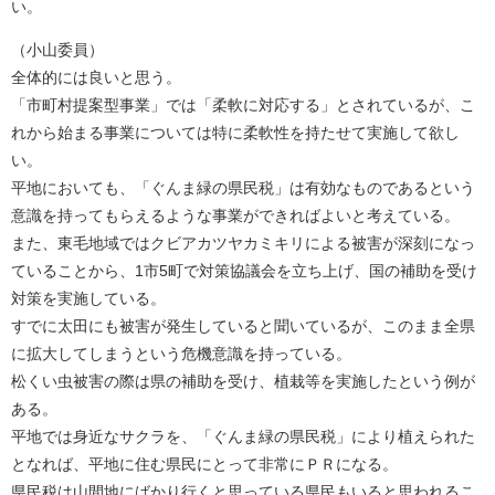
い。
（小山委員）
全体的には良いと思う。
「市町村提案型事業」では「柔軟に対応する」とされているが、こ
れから始まる事業については特に柔軟性を持たせて実施して欲し
い。
平地においても、「ぐんま緑の県民税」は有効なものであるという
意識を持ってもらえるような事業ができればよいと考えている。
また、東毛地域ではクビアカツヤカミキリによる被害が深刻になっ
ていることから、1市5町で対策協議会を立ち上げ、国の補助を受け
対策を実施している。
すでに太田にも被害が発生していると聞いているが、このまま全県
に拡大してしまうという危機意識を持っている。
松くい虫被害の際は県の補助を受け、植栽等を実施したという例が
ある。
平地では身近なサクラを、「ぐんま緑の県民税」により植えられた
となれば、平地に住む県民にとって非常にＰＲになる。
県民税は山間地にばかり行くと思っている県民もいると思われるこ