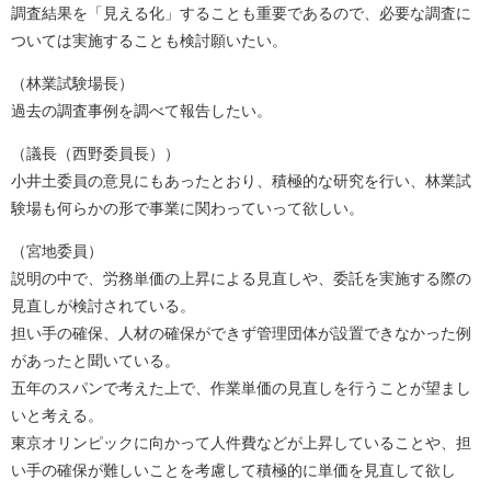
調査結果を「見える化」することも重要であるので、必要な調査に
ついては実施することも検討願いたい。
（林業試験場長）
過去の調査事例を調べて報告したい。
（議長（西野委員長））
小井土委員の意見にもあったとおり、積極的な研究を行い、林業試
験場も何らかの形で事業に関わっていって欲しい。
（宮地委員）
説明の中で、労務単価の上昇による見直しや、委託を実施する際の
見直しが検討されている。
担い手の確保、人材の確保ができず管理団体が設置できなかった例
があったと聞いている。
五年のスパンで考えた上で、作業単価の見直しを行うことが望まし
いと考える。
東京オリンピックに向かって人件費などが上昇していることや、担
い手の確保が難しいことを考慮して積極的に単価を見直して欲し