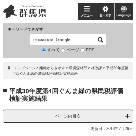
ペ
メ
ー
ニ
メ
色・
language
ジ
ュ
ニ
文
の
ー
ュ
字
キーワードでさがす
先
を
ー
頭
飛
で
ば
すべて
ページ
検
PDF
す。
し
索
て
対
本
トップページ
>
組織からさがす
>
環境森林部
>
林政課
>
平成30年度第
象
文
4回ぐんま緑の県民税評価検証実施結果
へ
本
平成30年度第4回ぐんま緑の県民税評価
文
検証実施結果
ページ内目次
更新日：2018年7月26日