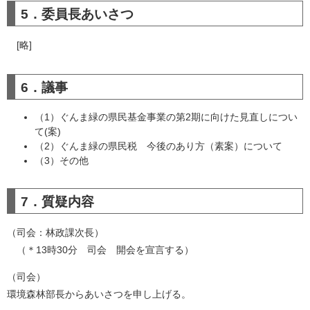
5．委員長あいさつ
[略]
6．議事
（1）ぐんま緑の県民基金事業の第2期に向けた見直しについ
て(案)
（2）ぐんま緑の県民税 今後のあり方（素案）について
（3）その他
7．質疑内容
（司会：林政課次長）
（＊13時30分 司会 開会を宣言する）
（司会）
環境森林部長からあいさつを申し上げる。