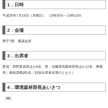
1．日時
平成30年7月18日（木曜日） 13時30分～15時10分
2．会場
県庁7階 審議会室
3．出席者
委員：西野委員長ほか8名、県：須藤環境森林部長ほか12名、事務
局：林政課職員5名（別添出席者名簿のとおり）
4．環境森林部長あいさつ
[略]