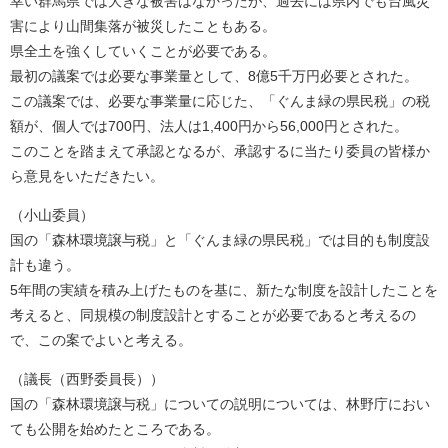
幸い群馬県では大きな被害はなかったが、過去には県内でも台風災
害により山間集落が被災したこともある。
県全土を強くしていくことが必要である。
最初の議案では必要な事業量として、8億5千万円必要とされた。
この議案では、必要な事業量に応じた、「ぐんま緑の県民税」の税
額が、個人では700円、法人は1,400円から56,000円とされた。
このことを踏まえて承認となるが、承認するに当たり委員の皆様か
ら意見をいただきたい。
（小山委員）
国の「森林環境譲与税」と「ぐんま緑の県民税」では目的も制度設
計も違う。
5年間の実績を積み上げたものを基に、新たな制度を設計したことを
考えると、同規模の制度設計とすることが必要であると考えるの
で、この案でよいと考える。
（議長（西野委員長））
国の「森林環境譲与税」についての説明については、林野庁におい
ても公開を始めたところである。