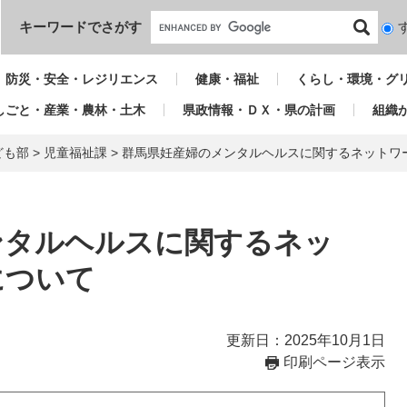
本文へ
キーワードでさがす
検
索
対
防災・安全・レジリエンス
健康・福祉
くらし・環境・グ
象
しごと・産業・農林・土木
県政情報・ＤＸ・県の計画
組織
ども部
>
児童福祉課
>
群馬県妊産婦のメンタルヘルスに関するネットワ
ンタルヘルスに関するネッ
について
更新日：2025年10月1日
印刷ページ表示