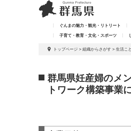
ペ
メ
メ
ー
ニ
ニ
ジ
ュ
ュ
の
ー
ぐんまの魅力・観光・リトリート
ー
先
を
子育て・教育・文化・スポーツ
を
頭
飛
飛
で
ば
トップページ
>
組織からさがす
>
生活こ
す。
し
ば
て
し
本
本
て
文
文
群馬県妊産婦のメ
へ
トワーク構築事業