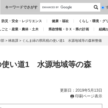
本文へ
キーワードでさがす
検
索
対
防災・安全・レジリエンス
健康・福祉
くらし・環境・グ
象
しごと・産業・農林・土木
県政情報・ＤＸ・県の計画
組織
林部
>
林政課
>
ぐんま緑の県民税の使い道1 水源地域等の森林整備
使い道1 水源地域等の森
更新日：2019年5月13日
印刷ページ表示