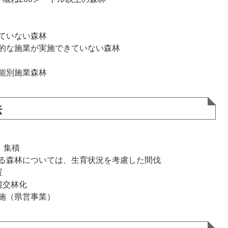
ていない森林
的な施業が実施できていない森林
能別施業森林
法
、集積
る森林については、生育状況を考慮した間伐
置
混交林化
施（県営事業）