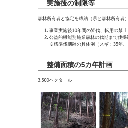
実施後の制限等
森林所有者と協定を締結（県と森林所有者
事業実施後10年間の皆伐、転用の禁止
公益的機能別施業森林の伐期まで伐採
※標準伐期齢の具体例（スギ：35年、
整備面積の5カ年計画
3,500ヘクタール