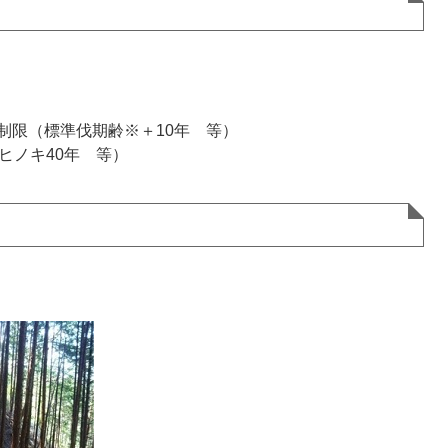
）
制限（標準伐期齢※＋10年 等）
ヒノキ40年 等）