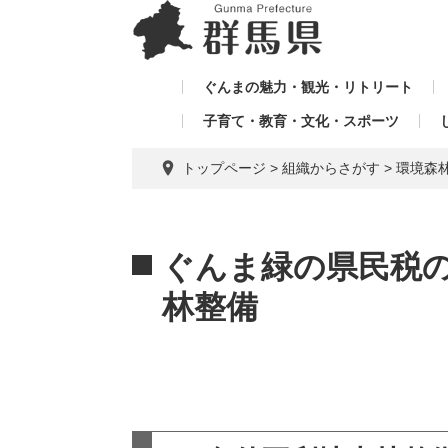
ペ
メ
メ
ー
ニ
ニ
ジ
ュ
ュ
の
ー
ぐんまの魅力・観光・リトリート
ー
先
を
子育て・教育・文化・スポーツ
を
頭
飛
飛
で
ば
トップページ
>
組織からさがす
>
環境森
す。
し
ば
て
し
本
本
て
文
文
ぐんま緑の県民税の
へ
林整備