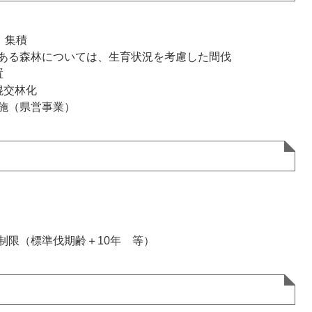
、集積
ある森林については、生育状況を考慮した間伐
置
混交林化
施（県営事業）
）
制限（標準伐期齢＋10年 等）