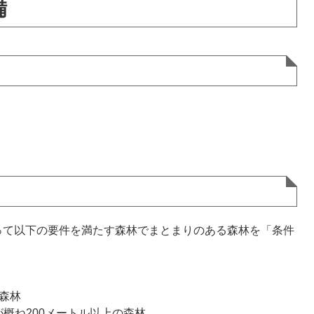
備
て以下の要件を満たす森林でまとまりのある森林を「条件
森林
概ね200メートル以上の森林