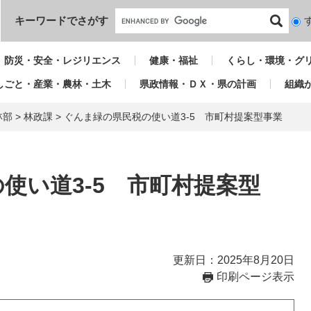
本文へ
キーワードでさがす
検
索
対
防災・安全・レジリエンス
健康・福祉
くらし・環境・グ
象
しごと・産業・農林・土木
県政情報・ＤＸ・県の計画
組織
林部
>
林政課
>
ぐんま緑の県民税の使い道3-5 市町村提案型事業
使い道3-5 市町村提案型
更新日：2025年8月20日
印刷ページ表示