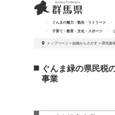
ペ
メ
メ
ー
ニ
ニ
ジ
ュ
ュ
の
ー
ぐんまの魅力・観光・リトリート
ー
先
を
子育て・教育・文化・スポーツ
を
頭
飛
飛
で
ば
トップページ
>
組織からさがす
>
環境森
す。
し
ば
て
し
本
本
て
文
文
ぐんま緑の県民税の
へ
事業