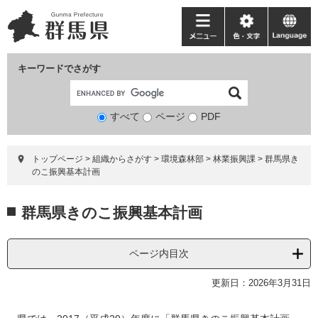
ペ
メ
ー
ニ
メ
色・
language
ジ
ュ
ニ
文
の
ー
ュ
字
キーワードでさがす
先
を
ー
頭
飛
で
ば
すべて
ページ
検
PDF
す。
し
索
て
対
本
トップページ
>
組織からさがす
>
環境森林部
>
林業振興課
>
群馬県き
象
文
のこ振興基本計画
へ
本
群馬県きのこ振興基本計画
文
ページ内目次
更新日：2026年3月31日