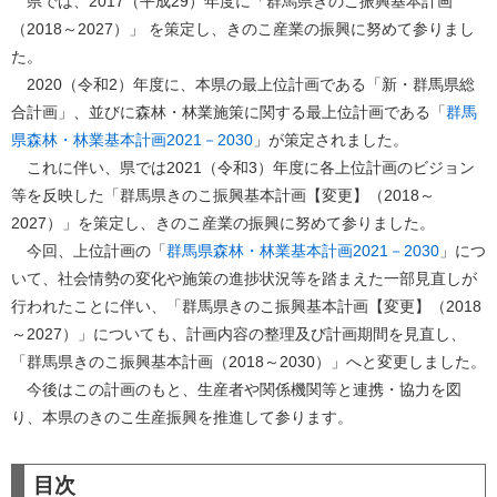
県では、2017（平成29）年度に「群馬県きのこ振興基本計画
（2018～2027）」 を策定し、きのこ産業の振興に努めて参りまし
た。
2020（令和2）年度に、本県の最上位計画である「新・群馬県総
合計画」、並びに森林・林業施策に関する最上位計画である「
群馬
県森林・林業基本計画2021－2030
」が策定されました。
これに伴い、県では2021（令和3）年度に各上位計画のビジョン
等を反映した「群馬県きのこ振興基本計画【変更】（2018～
2027）」を策定し、きのこ産業の振興に努めて参りました。
今回、上位計画の「
群馬県森林・林業基本計画2021－2030
」につ
いて、社会情勢の変化や施策の進捗状況等を踏まえた一部見直しが
行われたことに伴い、「群馬県きのこ振興基本計画【変更】（2018
～2027）」についても、計画内容の整理及び計画期間を見直し、
「群馬県きのこ振興基本計画（2018～2030）」へと変更しました。
今後はこの計画のもと、生産者や関係機関等と連携・協力を図
り、本県のきのこ生産振興を推進して参ります。
目次