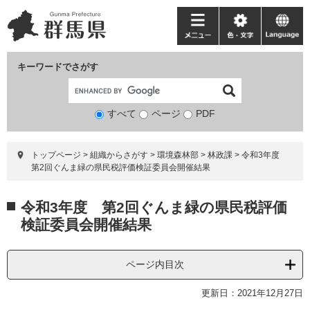
ペ
メ
ー
ニ
メ
色・
language
ジ
ュ
ニ
文
の
ー
ュ
字
キーワードでさがす
先
を
ー
頭
飛
で
ば
すべて
ページ
検
PDF
す。
し
索
て
対
本
トップページ
>
組織からさがす
>
環境森林部
>
林政課
>
令和3年度
象
文
第2回ぐんま緑の県民税評価検証委員会開催結果
へ
本
令和3年度 第2回ぐんま緑の県民税評価
文
検証委員会開催結果
ページ内目次
更新日：2021年12月27日