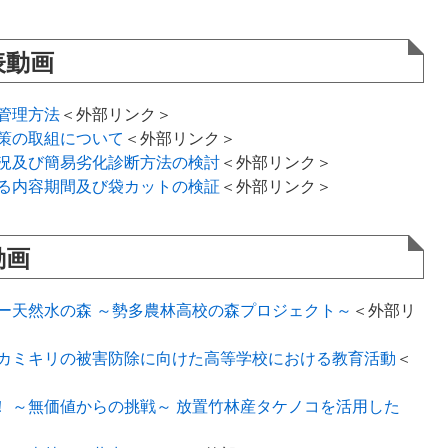
表動画
管理方法
＜外部リンク＞
策の取組について
＜外部リンク＞
況及び簡易劣化診断方法の検討
＜外部リンク＞
る内容期間及び袋カットの検証
＜外部リンク＞
動画
ー天然水の森 ～勢多農林高校の森プロジェクト～
＜外部リ
カミキリの被害防除に向けた高等学校における教育活動
＜
oo！ ～無価値からの挑戦～ 放置竹林産タケノコを活用した