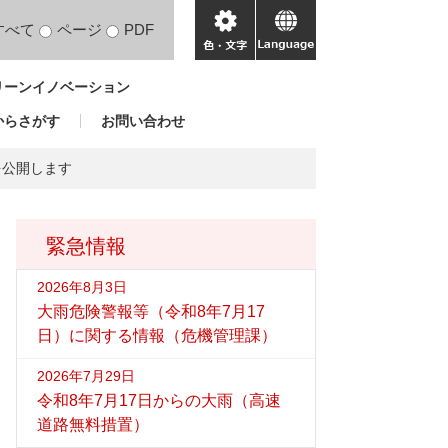
すべて
ページ
PDF
色・
language
文
リーンイノベーション
字
からさがす
お問い合わせ
を公開します
緊急情報
2026年8月3日
大雨危険警報等（令和8年7月17
日）に関する情報（危機管理課）
2026年7月29日
令和8年7月17日からの大雨（高速
道路無料措置）