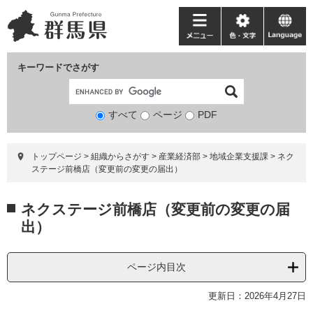
ペ
メ
ー
ニ
メ
色・
language
ジ
ュ
ニ
文
の
ー
ュ
字
キーワードでさがす
先
を
ー
頭
飛
で
ば
すべて
ページ
検
PDF
す。
し
索
て
対
本
トップページ
>
組織からさがす
>
産業経済部
>
地域企業支援課
>
ネク
象
文
ステージ前橋店（変更前の変更の届出）
へ
本
ネクステージ前橋店（変更前の変更の届
文
出）
ページ内目次
更新日：2026年4月27日