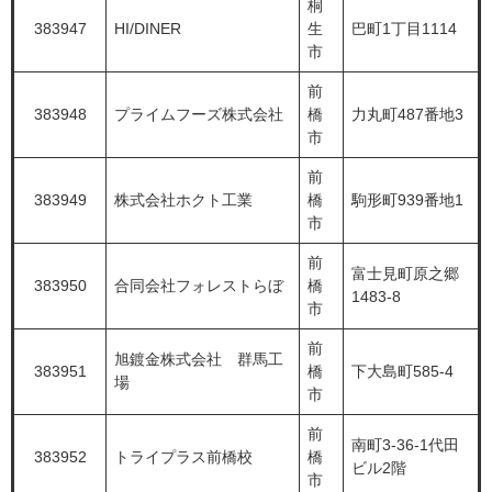
桐
383947
HI/DINER
生
巴町1丁目1114
市
前
383948
プライムフーズ株式会社
橋
力丸町487番地3
市
前
383949
株式会社ホクト工業
橋
駒形町939番地1
市
前
富士見町原之郷
383950
合同会社フォレストらぼ
橋
1483-8
市
前
旭鍍金株式会社 群馬工
383951
橋
下大島町585-4
場
市
前
南町3-36-1代田
383952
トライプラス前橋校
橋
ビル2階
市