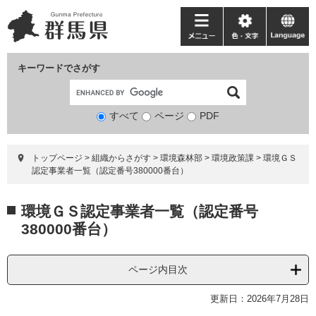
ペ
メ
ー
ニ
メ
色・
language
ジ
ュ
ニ
文
の
ー
ュ
字
キーワードでさがす
先
を
ー
頭
飛
で
ば
すべて
ページ
検
PDF
す。
し
索
て
対
本
トップページ
>
組織からさがす
>
環境森林部
>
環境政策課
>
環境ＧＳ
象
文
認定事業者一覧（認定番号380000番台）
へ
本
環境ＧＳ認定事業者一覧（認定番号
文
380000番台）
ページ内目次
更新日：2026年7月28日