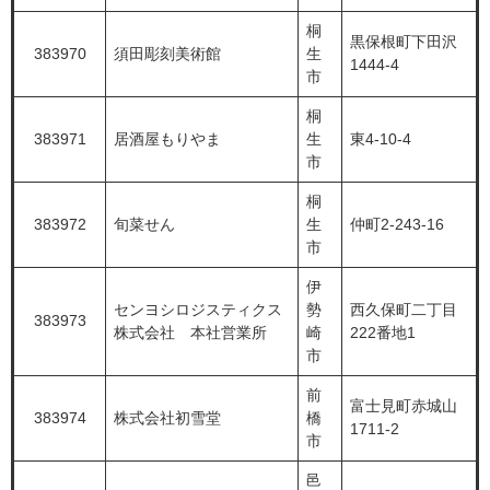
桐
黒保根町下田沢
383970
須田彫刻美術館
生
1444-4
市
桐
383971
居酒屋もりやま
生
東4-10-4
市
桐
383972
旬菜せん
生
仲町2-243-16
市
伊
センヨシロジスティクス
勢
西久保町二丁目
383973
株式会社 本社営業所
崎
222番地1
市
前
富士見町赤城山
383974
株式会社初雪堂
橋
1711-2
市
邑