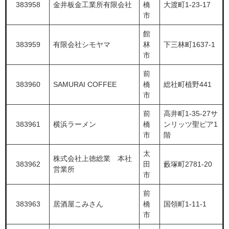
383958
金井板金工業所有限会社
橋
大渡町1-23-17
市
館
383959
有限会社シモヤマ
林
下三林町1637-1
市
前
383960
SAMURAI COFFEE
橋
総社町植野441
市
前
高井町1-35-27サ
383961
横浜ラーメン
橋
ンリッツ聖ピア1
市
階
太
株式会社上徳総業 本社
383962
田
藪塚町2781-20
営業所
市
前
383963
居酒屋こみさん
橋
国領町1-11-1
市