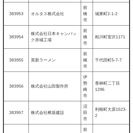
前
383953
オルタス株式会社
橋
城東町2-1-2
市
前
株式会社日本キャンパッ
383954
橋
粕川町室沢1171
ク赤城工場
市
前
383955
英新ラーメン
橋
千代田町5-7-7
市
伊
勢
香林町二丁目
383956
株式会社山田製作所
崎
1296
市
沼
利根町大原1523-
383957
株式会社椎坂建設
田
2
市
前