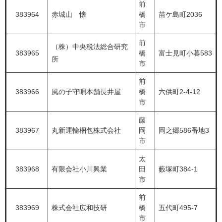
前
383964
赤城山 懐
橋
苗ケ島町2036
市
前
（株）中央税法総合研究
383965
橋
富士見町小暮583
所
市
前
383966
風の子守唄本舗長井屋
橋
六供町2-4-12
市
藤
383967
丸新運輸梱包株式会社
岡
岡之郷586番地3
市
太
383968
有限会社小川興業
田
藪塚町384-1
市
前
383969
株式会社広和技研
橋
五代町495-7
市