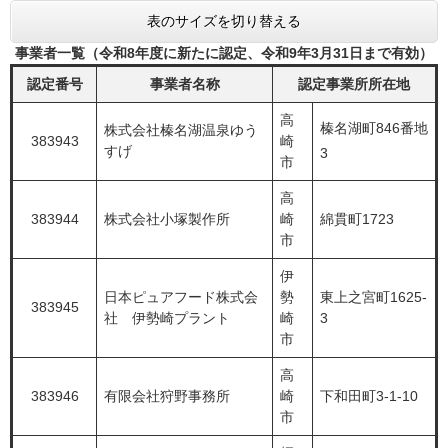
表のサイズを切り替える
事業者一覧（令和8年度に新たに認定、令和9年3月31日まで有効）
認定番号
事業者名称
認定事業所所在地
​高
榛名湖町846番地
​株式会社榛名湖温泉ゆう
383943
崎
すげ
3
市
高
383944
株式会社小塚製作所
崎
綿貫町1723
市
伊
日本ピュアフード株式会
勢
東上之宮町1625-
383945
社 伊勢崎プラント
崎
3
市
高
383946
有限会社狩野事務所
崎
下和田町3-1-10
市