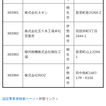
桐
383981
株式会社ネギシ
生
新里町新川266-2
市
伊
株式会社五十木工場本社
勢
田部井町3丁目
383982
営業所
崎
2444-1
市
桐
柳河精機株式会社桐生工
新里町山上2284-
383983
生
場
1
市
伊
勢
田中島町1487-
383984
株式会社RIOZ
崎
17R・K104
市
認定事業者検索ページ
＜外部リンク＞