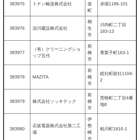
383975
トナン輸送株式会社
楽
赤堀1186-101
町
桐
川内町二丁目
383976
須川建設株式会社
生
183-13
市
前
（有）クリーニングショ
383977
橋
青梨子町163-1
ップ五代
市
前
総社町総社1104-
383978
MAZITA
橋
2
市
前
荒牧町二丁目4番
383979
株式会社ソッキテック
橋
地8
市
伊
石坂電器株式会社第二工
勢
383980
粕川町1810-1
場
崎
市