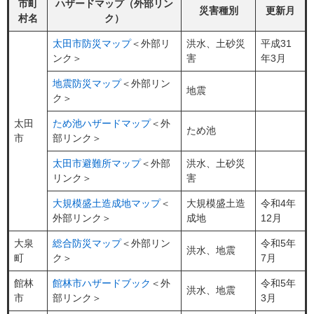
市町
ハザードマップ（外部リン
災害種別
更新月
村名
ク）
太田市防災マップ
＜外部リ
洪水、土砂災
平成31
ンク＞
害
年3月
地震防災マップ
＜外部リン
地震
ク＞
太田
ため池ハザードマップ
＜外
ため池
市
部リンク＞
太田市避難所マップ
＜外部
洪水、土砂災
リンク＞
害
大規模盛土造成地マップ
＜
大規模盛土造
令和4年
外部リンク＞
成地
12月
大泉
総合防災マップ
＜外部リン
令和5年
洪水、地震
町
ク＞
7月
館林
館林市ハザードブック
＜外
令和5年
洪水、地震
市
部リンク＞
3月