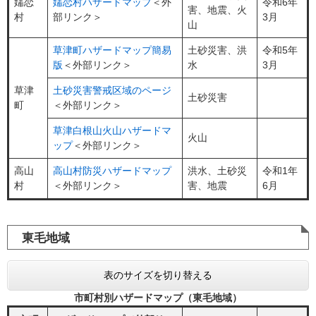
嬬恋
嬬恋村ハザードマップ
＜外
令和6年
害、地震、火
村
部リンク＞
3月
山
​草津町ハザードマップ簡易
土砂災害、洪
令和5年
版
＜外部リンク＞
水
3月
草津
土砂災害警戒区域のページ
土砂災害
町
＜外部リンク＞
草津白根山火山ハザードマ
火山
ップ
＜外部リンク＞
高山
高山村防災ハザードマップ
洪水、土砂災
令和1年
村
＜外部リンク＞
害、地震
6月
東毛地域
表のサイズを切り替える
市町村別ハザードマップ（東毛地域）