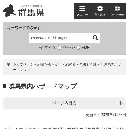
ペ
メ
ー
ニ
メ
色・
language
ジ
ュ
ニ
文
の
ー
ュ
字
キーワードでさがす
先
を
ー
頭
飛
で
ば
すべて
ページ
検
PDF
す。
し
索
て
対
本
トップページ
>
組織からさがす
>
総務部
>
危機管理課
>
群馬県内ハザ
象
文
ードマップ
へ
本
群馬県内ハザードマップ
文
ページ内目次
更新日：2026年7月28日