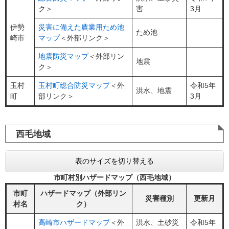
ク＞
害
3月
伊勢
災害に備えた農業用ため池
ため池
崎市
マップ
＜外部リンク＞
地震防災マップ
＜外部リン
地震
ク＞
玉村
玉村町総合防災マップ
＜外
令和5年
洪水、地震
町
部リンク＞
3月
西毛地域
表のサイズを切り替える
市町村別ハザードマップ（西毛地域）
市町
ハザードマップ（外部リン
災害種別
更新月
村名
ク）
高崎市ハザードマップ
＜外
洪水、土砂災
令和5年