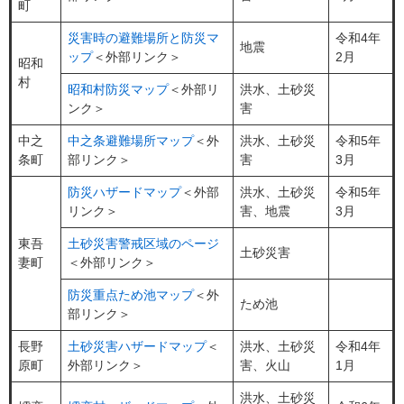
町
災害時の避難場所と防災マ
令和4年
地震
ップ
＜外部リンク＞
2月
昭和
村
昭和村防災マップ
＜外部リ
洪水、土砂災
ンク＞
害
中之
中之条避難場所マップ
＜外
洪水、土砂災
令和5年
条町
部リンク＞
害
3月
防災ハザードマップ
＜外部
洪水、土砂災
令和5年
リンク＞
害、地震
3月
東吾
土砂災害警戒区域のページ
土砂災害
妻町
＜外部リンク＞
防災重点ため池マップ
＜外
ため池
部リンク＞
長野
土砂災害ハザードマップ
＜
洪水、土砂災
令和4年
原町
外部リンク＞
害、火山
1月
洪水、土砂災