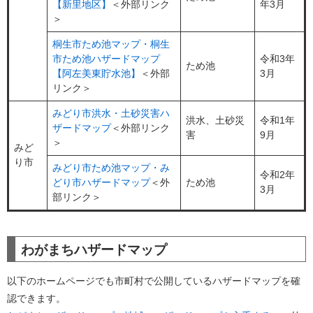
【新里地区】
＜外部リンク
年3月
＞
桐生市ため池マップ・桐生
市ため池ハザードマップ
令和3年
ため池
【阿左美東貯水池】
＜外部
3月
リンク＞
みどり市洪水・土砂災害ハ
洪水、土砂災
令和1年
ザードマップ
＜外部リンク
害
9月
＞
みど
り市
みどり市ため池マップ・み
令和2年
どり市ハザードマップ
＜外
ため池
3月
部リンク＞
わがまちハザードマップ
以下のホームページでも市町村で公開しているハザードマップを確
認できます。