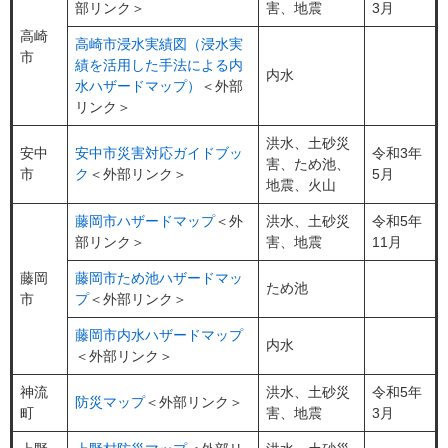
部リンク＞
害、地震
3月
高崎
高崎市浸水実績図（浸水実
市
績を活用した手法による内
内水
水ハザードマップ）
＜外部
リンク＞
洪水、土砂災
安中
安中市災害対応ガイドブッ
令和3年
害、ため池、
市
ク
＜外部リンク＞
5月
地震、火山
藤岡市ハザードマップ
＜外
洪水、土砂災
令和5年
部リンク＞
害、地震
11月
藤岡
藤岡市ため池ハザードマッ
ため池
市
プ
＜外部リンク＞
藤岡市内水ハザードマップ
内水
＜外部リンク＞
神流
洪水、土砂災
令和5年
防災マップ
＜外部リンク＞
町
害、地震
3月