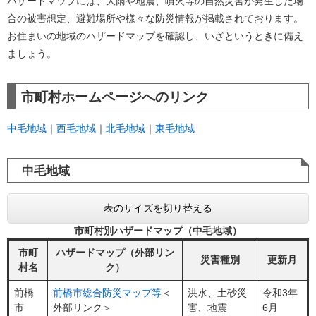
ハザードマップには、大雨や地震、噴火等の自然災害が発生した場
合の被害想定、避難場所や様々な防災情報が掲載されております。
お住まいの地域のハザードマップを確認し、いざというときに備え
ましょう。
市町村ホームページへのリンク
中毛地域
｜
西毛地域
｜
北毛地域
｜
東毛地域
中毛地域
表のサイズを切り替える
市町村別ハザードマップ（中毛地域）
市町
ハザードマップ（外部リン
災害種別
更新月
村名
ク）
前橋
前橋市総合防災マップ等
＜
洪水、土砂災
令和3年
市
外部リンク＞
害、地震
6月