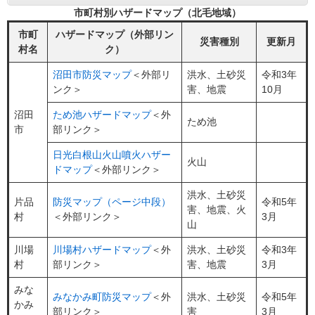
市町村別ハザードマップ（北毛地域）
市町
ハザードマップ（外部リン
災害種別
更新月
村名
ク）
沼田市防災マップ
＜外部リ
洪水、土砂災
令和3年
ンク＞
害、地震
10月
沼田
ため池ハザードマップ
＜外
ため池
市
部リンク＞
日光白根山火山噴火ハザー
火山
ドマップ
＜外部リンク＞
洪水、土砂災
片品
防災マップ（ページ中段）
令和5年
害、地震、火
村
＜外部リンク＞
3月
山
川場
川場村ハザードマップ
＜外
洪水、土砂災
令和3年
村
部リンク＞
害、地震
3月
みな
みなかみ町防災マップ
＜外
洪水、土砂災
令和5年
かみ
部リンク＞
害
3月