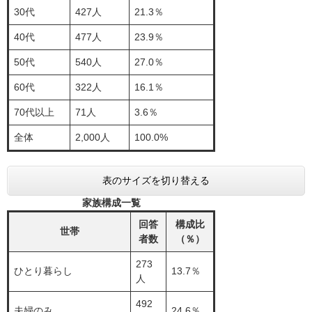
30代
427人
21.3％
40代
477人
23.9％
50代
540人
27.0％
60代
322人
16.1％
70代以上
71人
3.6％
全体
2,000人
100.0%
表のサイズを切り替える
家族構成一覧
回答
構成比
世帯
者数
（％）
273
ひとり暮らし
13.7％
人
492
夫婦のみ
24.6％