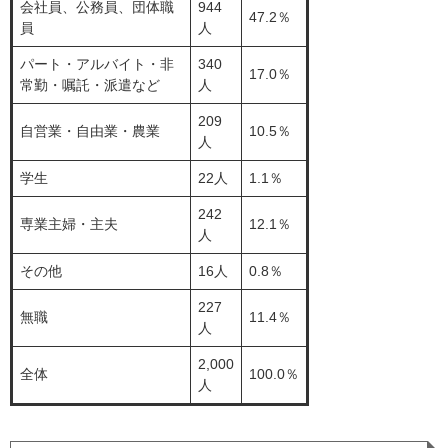
会社員、公務員、団体職
944
47.2％
員
人
パート・アルバイト・非
340
17.0％
常勤・嘱託・派遣など
人
209
自営業・自由業・農業
10.5％
人
学生
22人
1.1％
242
専業主婦・主夫
12.1％
人
その他
16人
0.8％
227
無職
11.4％
人
2,000
全体
100.0％
人