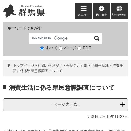
ペ
メ
ー
ニ
メ
色・
language
ジ
ュ
ニ
文
の
ー
ュ
字
キーワードでさがす
先
を
ー
頭
飛
で
ば
すべて
ページ
検
PDF
す。
し
索
て
対
本
トップページ
>
組織からさがす
>
生活こども部
>
消費生活課
>
消費生
象
文
活に係る県民意識調査について
へ
本
消費生活に係る県民意識調査について
文
ページ内目次
更新日：2019年1月22日