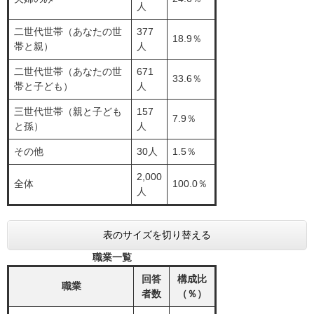
人
二世代世帯（あなたの世
377
18.9％
帯と親）
人
二世代世帯（あなたの世
671
33.6％
帯と子ども）
人
三世代世帯（親と子ども
157
7.9％
と孫）
人
その他
30人
1.5％
2,000
全体
100.0％
人
表のサイズを切り替える
職業一覧
回答
構成比
職業
者数
（％）