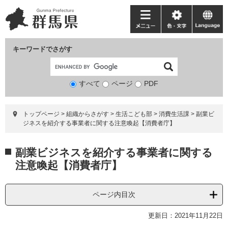
ペ
メ
ー
ニ
メ
色・
language
ジ
ュ
ニ
文
の
ー
ュ
字
キーワードでさがす
先
を
ー
頭
飛
で
ば
すべて
ページ
検
PDF
す。
し
索
て
対
本
トップページ
>
組織からさがす
>
生活こども部
>
消費生活課
>
副業ビ
象
文
ジネスを紹介する事業者に関する注意喚起【消費者庁】
へ
本
副業ビジネスを紹介する事業者に関する
文
注意喚起【消費者庁】
ページ内目次
更新日：2021年11月22日