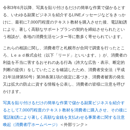
令和3年6月以降、写真を貼り付けるだけの簡単な作業で儲かるとす
る、いわゆる副業ビジネスを紹介するLINEメッセージなどをきっか
けに、最初に7,000円程度のテキスト教材を購入させた後、電話勧誘
により、著しく高額なサポートプランの契約を締結させられたとい
う相談が、各地の消費生活センター等に数多く寄せられています。
これらの相談に関し、消費者庁と札幌市が合同で調査を行ったとこ
ろ、Lｅａｄ株式会社（以下「リード」といいます。）が、消費者の
利益を不当に害するおそれのある行為（誇大な広告・表示、断定的
判断の提供）をしていたことを確認したため、消費者安全法（平成
21年法律第50号）第38条第1項の規定に基づき、消費者被害の発生
又は拡大の防止に資する情報を公表し、消費者の皆様に注意を呼び
かけます。
写真を貼り付けるだけの簡単な作業で儲かる副業ビジネスを紹介す
るとして7,000円程度のテキスト教材を消費者に購入させ、その後に
電話勧誘により著しく高額な金銭を支払わせる事業者に関する注意
喚起（消費者庁ホームページ）
＜外部リンク＞